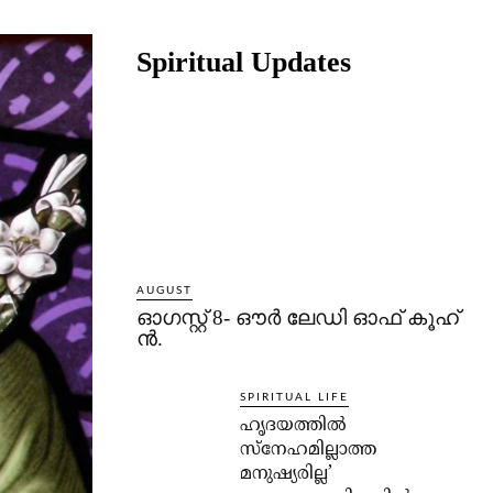
Share
Spiritual Updates
AUGUST
ഓഗസ്റ്റ് 8- ഔര്‍ ലേഡി ഓഫ് കൂഹ്
ന്‍.
SPIRITUAL LIFE
ഹൃദയത്തില്‍
സ്‌നേഹമില്ലാത്ത
മനുഷ്യരില്ല’