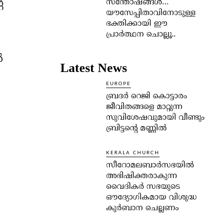
െ
സന്തോഷങ്ങള്‍…
യൗസേപ്പിതാവിനോടുള്ള
ഭക്തിക്കായി ഈ
പ്രാര്‍ത്ഥന ചൊല്ലൂ..
‍
Latest News
EUROPE
ബ്രദർ റെജി കൊട്ടാരം
ജീവിതങ്ങളെ മാറ്റുന്ന
സുവിശേഷവുമായി വീണ്ടും
ബ്രിട്ടന്റെ മണ്ണിൽ
KERALA CHURCH
സീറോമലബാർസഭയിൽ
അഭിഷിക്തരാകുന്ന
വൈദികർ സഭയുടെ
ഔദ്യോഗികമായ വിശുദ്ധ
കുർബാന ചെല്ലണം