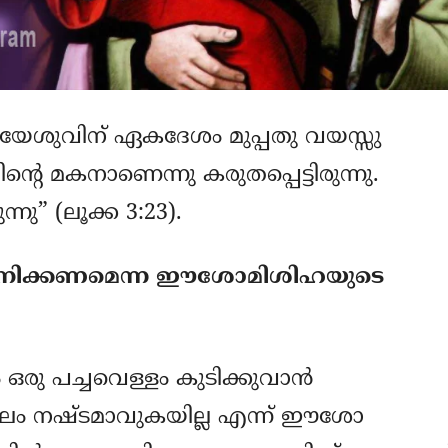
 യേശുവിന് ഏകദേശം മുപ്പതു വയസ്സു
റെ മകനാണെന്നു കരുതപ്പെട്ടിരുന്നു.
ു” (ലൂക്ക 3:23).
ുമാനിക്കണമെന്ന ഈശോമിശിഹയുടെ
 ഒരു പച്ചവെള്ളം കുടിക്കുവാന്‍
ഫലം നഷ്ടമാവുകയില്ല എന്ന്‍ ഈശോ