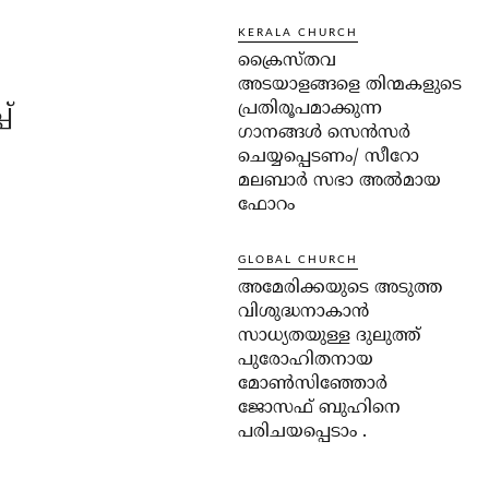
KERALA CHURCH
ക്രൈസ്തവ
അടയാളങ്ങളെ തിന്മകളുടെ
പ്രതിരൂപമാക്കുന്ന
പ്
ഗാനങ്ങൾ സെൻസർ
ചെയ്യപ്പെടണം/ സീറോ
മലബാർ സഭാ അൽമായ
ഫോറം
GLOBAL CHURCH
അമേരിക്കയുടെ അടുത്ത
വിശുദ്ധനാകാൻ
സാധ്യതയുള്ള ദുലുത്ത്
പുരോഹിതനായ
മോൺസിഞ്ഞോർ
ജോസഫ് ബുഹിനെ
പരിചയപ്പെടാം .