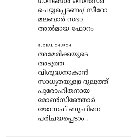
ഗാനങ്ങൾ സെൻസർ
ചെയ്യപ്പെടണം/ സീറോ
മലബാർ സഭാ
അൽമായ ഫോറം
GLOBAL CHURCH
അമേരിക്കയുടെ
അടുത്ത
വിശുദ്ധനാകാൻ
സാധ്യതയുള്ള ദുലുത്ത്
പുരോഹിതനായ
മോൺസിഞ്ഞോർ
ജോസഫ് ബുഹിനെ
പരിചയപ്പെടാം .