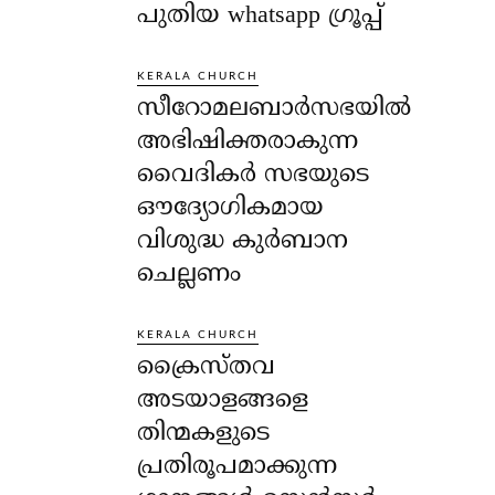
പുതിയ whatsapp ഗ്രൂപ്പ്
KERALA CHURCH
സീറോമലബാർസഭയിൽ
അഭിഷിക്തരാകുന്ന
വൈദികർ സഭയുടെ
ഔദ്യോഗികമായ
വിശുദ്ധ കുർബാന
ചെല്ലണം
KERALA CHURCH
ക്രൈസ്തവ
അടയാളങ്ങളെ
തിന്മകളുടെ
പ്രതിരൂപമാക്കുന്ന