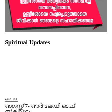
Spiritual Updates
AUGUST
ഓഗസ്റ്റ് 7- ഔര്‍ ലേഡി ഓഫ്
സ്‌കിഡാം.