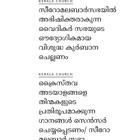
KERALA CHURCH
സീറോമലബാർസഭയിൽ
അഭിഷിക്തരാകുന്ന
വൈദികർ സഭയുടെ
ഔദ്യോഗികമായ
വിശുദ്ധ കുർബാന
ചെല്ലണം
KERALA CHURCH
ക്രൈസ്തവ
അടയാളങ്ങളെ
തിന്മകളുടെ
പ്രതിരൂപമാക്കുന്ന
ഗാനങ്ങൾ സെൻസർ
ചെയ്യപ്പെടണം/ സീറോ
മലബാർ സഭാ