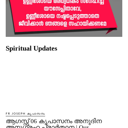
Spiritual Updates
FR JOSEPH കൃപാസനം
ആഗസ്റ്റ് 06 കൃപാസനം അനുദിന
അനുഗ്രഹ പ്രാർത്ഥന | Our