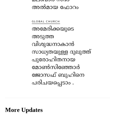
അൽമായ ഫോറം
GLOBAL CHURCH
അമേരിക്കയുടെ
അടുത്ത
വിശുദ്ധനാകാൻ
സാധ്യതയുള്ള ദുലുത്ത്
പുരോഹിതനായ
മോൺസിഞ്ഞോർ
ജോസഫ് ബുഹിനെ
പരിചയപ്പെടാം .
More Updates