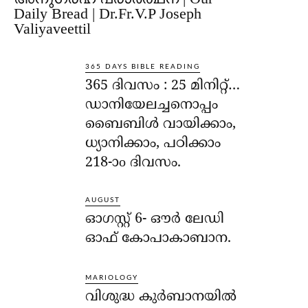
Daily Bread | Dr.Fr.V.P Joseph
Valiyaveettil
365 DAYS BIBLE READING
365 ദിവസം : 25 മിനിറ്റ്…
ഡാനിയേലച്ചനൊപ്പം
ബൈബിൾ വായിക്കാം,
ധ്യാനിക്കാം, പഠിക്കാം
218-ാo ദിവസം.
AUGUST
ഓഗസ്റ്റ് 6- ഔര്‍ ലേഡി
ഓഫ് കോപാകാബാന.
MARIOLOGY
വിശുദ്ധ കുര്‍ബാനയില്‍