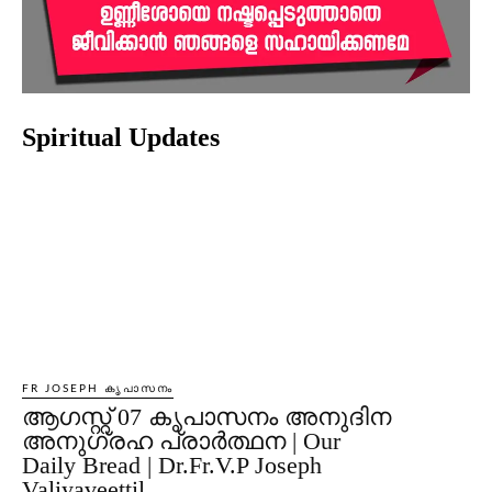
Spiritual Updates
FR JOSEPH കൃപാസനം
ആഗസ്റ്റ് 07 കൃപാസനം അനുദിന
അനുഗ്രഹ പ്രാർത്ഥന | Our
Daily Bread | Dr.Fr.V.P Joseph
Valiyaveettil.