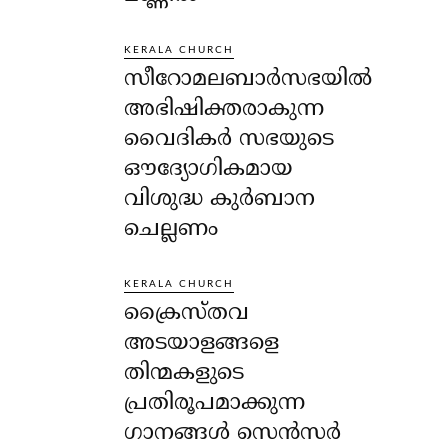
KERALA CHURCH
സീറോമലബാർസഭയിൽ
അഭിഷിക്തരാകുന്ന
വൈദികർ സഭയുടെ
ഔദ്യോഗികമായ
വിശുദ്ധ കുർബാന
ചെല്ലണം
KERALA CHURCH
ക്രൈസ്തവ
അടയാളങ്ങളെ
തിന്മകളുടെ
പ്രതിരൂപമാക്കുന്ന
ഗാനങ്ങൾ സെൻസർ