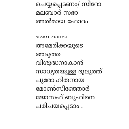
ചെയ്യപ്പെടണം/ സീറോ
മലബാർ സഭാ
അൽമായ ഫോറം
GLOBAL CHURCH
അമേരിക്കയുടെ
അടുത്ത
വിശുദ്ധനാകാൻ
സാധ്യതയുള്ള ദുലുത്ത്
പുരോഹിതനായ
മോൺസിഞ്ഞോർ
ജോസഫ് ബുഹിനെ
പരിചയപ്പെടാം .