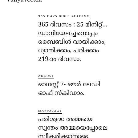
365 DAYS BIBLE READING
365 ദിവസം : 25 മിനിറ്റ്…
ഡാനിയേലച്ചനൊപ്പം
ബൈബിൾ വായിക്കാം,
ധ്യാനിക്കാം, പഠിക്കാം
219-ാo ദിവസം.
AUGUST
ഓഗസ്റ്റ് 7- ഔര്‍ ലേഡി
ഓഫ് സ്‌കിഡാം.
MARIOLOGY
പരിശുദ്ധ അമ്മയെ
സ്വന്തം അമ്മയെപ്പോലെ
സ്വീകരിക്കാനുള്ള