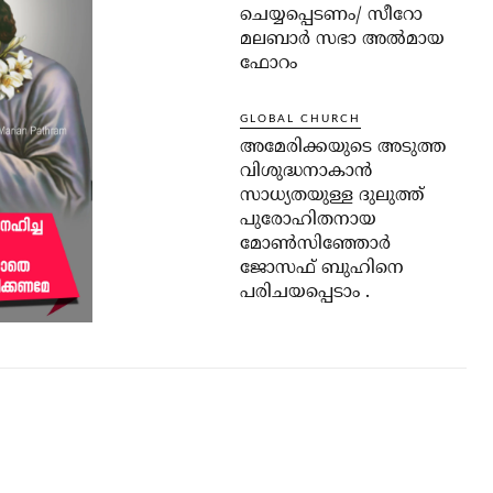
ചെയ്യപ്പെടണം/ സീറോ
മലബാർ സഭാ അൽമായ
ഫോറം
GLOBAL CHURCH
അമേരിക്കയുടെ അടുത്ത
വിശുദ്ധനാകാൻ
സാധ്യതയുള്ള ദുലുത്ത്
പുരോഹിതനായ
മോൺസിഞ്ഞോർ
ജോസഫ് ബുഹിനെ
പരിചയപ്പെടാം .