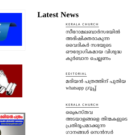
Latest News
KERALA CHURCH
സീറോമലബാർസഭയിൽ
അഭിഷിക്തരാകുന്ന
വൈദികർ സഭയുടെ
ഔദ്യോഗികമായ വിശുദ്ധ
കുർബാന ചെല്ലണം
EDITORIAL
മരിയൻ പത്രത്തിന് പുതിയ
whatsapp ഗ്രൂപ്പ്
KERALA CHURCH
ക്രൈസ്തവ
അടയാളങ്ങളെ തിന്മകളുടെ
പ്രതിരൂപമാക്കുന്ന
ഗാനങ്ങൾ സെൻസർ