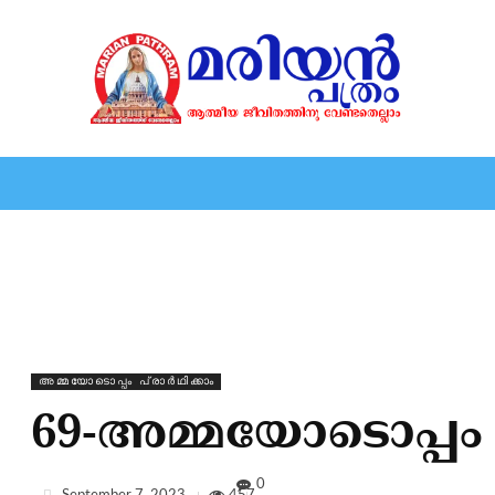
HOME
EDITORIAL
NEWS
MARIOLOGY
MARI
⁠അമ്മയോടൊപ്പം പ്രാർഥിക്കാം
69-അമ്മയോടൊപ്പം പ
0