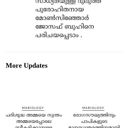
സാധ്യതയുള്ള ദുലുത്ത്
പുരോഹിതനായ
മോൺസിഞ്ഞോർ
ജോസഫ് ബുഹിനെ
പരിചയപ്പെടാം .
More Updates
MARIOLOGY
MARIOLOGY
പരിശുദ്ധ അമ്മയെ സ്വന്തം
രോഗസൗഖ്യത്തിനും
അമ്മയെപ്പോലെ
പാപികളുടെ