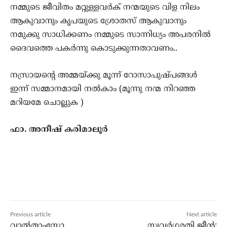
നമ്മുടെ ജീവിതം മറ്റുള്ളവർക് നന്മയുടെ വിള നിലം
ആകുവാനും കൃപയുടെ ശ്രോതസ് ആകുവാനും
നമുക്കു സാധിക്കണം നമ്മുടെ സാന്നിധ്യം അപരനിൽ
ദൈവത്തെ പകർന്നു കൊടുക്കുന്നതാവണം..
നസ്രായന്റെ അമ്മയ്ക്കു മൂന്ന് റോസാപുഷ്പങ്ങള്‍
ഇന്ന് സമ്മാനമായി നൽകാം (മൂന്നു നന്മ നിറഞ്ഞ
മറിയമേ ചൊല്ലുക )
ഫാ. അനീഷ്‌ കരിമാലൂർ
Previous article
Next article
വാല്‍താംസ്റ്റോ
സ്വവര്‍ഗ്ഗരതി ജീന്‍;