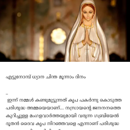
എട്ടുനോമ്പ് ധ്യാന ചിന്ത മൂന്നാം ദിനം
_
ഇന്ന് നമ്മൾ കണ്ടുമുട്ടുന്നത് കൃപ പകർന്നു കൊടുത്ത
പരിശുദ്ധ അമ്മയെയാണ്… നസ്രായന്റെ ജനനനത്തെ
കുറിച്ചുള്ള മംഗളവാർത്തയുമായി വരുന്ന ഗബ്രിയേൽ
ദൂതൻ ദൈവ കൃപ നിറഞ്ഞവളെ എന്നാണ് പരിശുദ്ധ