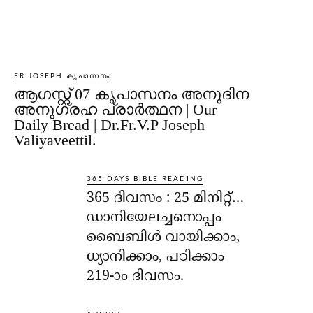
FR JOSEPH കൃപാസനം
ആഗസ്റ്റ് 07 കൃപാസനം അനുദിന
അനുഗ്രഹ പ്രാർത്ഥന | Our
Daily Bread | Dr.Fr.V.P Joseph
Valiyaveettil.
365 DAYS BIBLE READING
365 ദിവസം : 25 മിനിറ്റ്…
ഡാനിയേലച്ചനൊപ്പം
ബൈബിൾ വായിക്കാം,
ധ്യാനിക്കാം, പഠിക്കാം
219-ാo ദിവസം.