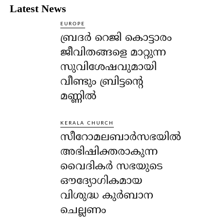
Latest News
EUROPE
ബ്രദർ റെജി കൊട്ടാരം
ജീവിതങ്ങളെ മാറ്റുന്ന
സുവിശേഷവുമായി
വീണ്ടും ബ്രിട്ടന്റെ
മണ്ണിൽ
KERALA CHURCH
സീറോമലബാർസഭയിൽ
അഭിഷിക്തരാകുന്ന
വൈദികർ സഭയുടെ
ഔദ്യോഗികമായ
വിശുദ്ധ കുർബാന
ചെല്ലണം