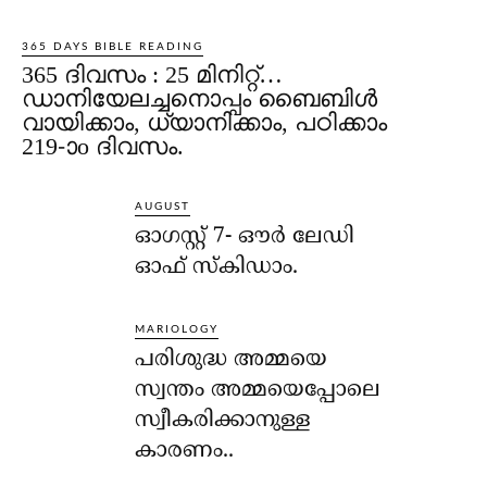
365 DAYS BIBLE READING
365 ദിവസം : 25 മിനിറ്റ്…
ഡാനിയേലച്ചനൊപ്പം ബൈബിൾ
വായിക്കാം, ധ്യാനിക്കാം, പഠിക്കാം
219-ാo ദിവസം.
AUGUST
ഓഗസ്റ്റ് 7- ഔര്‍ ലേഡി
ഓഫ് സ്‌കിഡാം.
MARIOLOGY
പരിശുദ്ധ അമ്മയെ
സ്വന്തം അമ്മയെപ്പോലെ
സ്വീകരിക്കാനുള്ള
കാരണം..