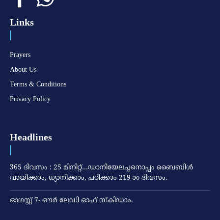
Links
Prayers
About Us
Terms & Conditions
Privacy Policy
Headlines
365 ദിവസം : 25 മിനിറ്റ്…ഡാനിയേലച്ചനൊപ്പം ബൈബിൾ
വായിക്കാം, ധ്യാനിക്കാം, പഠിക്കാം 219-ാo ദിവസം.
ഓഗസ്റ്റ് 7- ഔര്‍ ലേഡി ഓഫ് സ്‌കിഡാം.