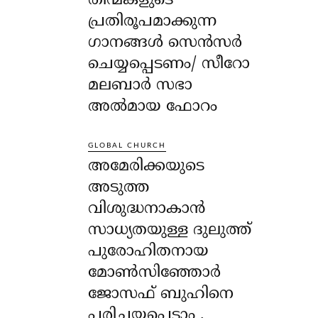
തിന്മകളുടെ
പ്രതിരൂപമാക്കുന്ന
ഗാനങ്ങൾ സെൻസർ
ചെയ്യപ്പെടണം/ സീറോ
മലബാർ സഭാ
അൽമായ ഫോറം
GLOBAL CHURCH
അമേരിക്കയുടെ
അടുത്ത
വിശുദ്ധനാകാൻ
സാധ്യതയുള്ള ദുലുത്ത്
പുരോഹിതനായ
മോൺസിഞ്ഞോർ
ജോസഫ് ബുഹിനെ
പരിചയപ്പെടാം .