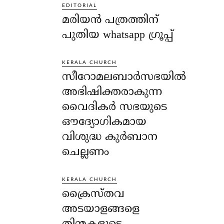
EDITORIAL
മരിയൻ പത്രത്തിന്
പുതിയ whatsapp ഗ്രൂപ്പ്
KERALA CHURCH
സീറോമലബാർസഭയിൽ
അഭിഷിക്തരാകുന്ന
വൈദികർ സഭയുടെ
ഔദ്യോഗികമായ
വിശുദ്ധ കുർബാന
ചെല്ലണം
KERALA CHURCH
ക്രൈസ്തവ
അടയാളങ്ങളെ