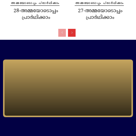
⁠അമ്മയോടൊപ്പം പ്രാർഥിക്കാം
⁠അമ്മയോടൊപ്പം പ്രാർഥിക്കാം
28-അമ്മയോടൊപ്പം
27-അമ്മയോടൊപ്പം
പ്രാർഥിക്കാം
പ്രാർഥിക്കാം