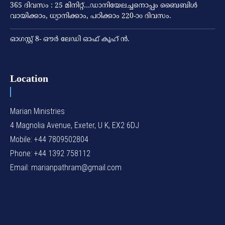
365 ദിവസം : 25 മിനിറ്റ്…ഡാനിയേലച്ചനൊപ്പം ബൈബിൾ
വായിക്കാം, ധ്യാനിക്കാം, പഠിക്കാം 220-ാo ദിവസം.
ഓഗസ്റ്റ് 8- ഔര്‍ ലേഡി ഓഫ് കൂഹ് ന്‍.
Location
Marian Ministries
4 Magnolia Avenue, Exeter, U K, EX2 6DJ
Mobile: +44 7809502804
Phone: +44 1392 758112
Email: marianpathram@gmail.com