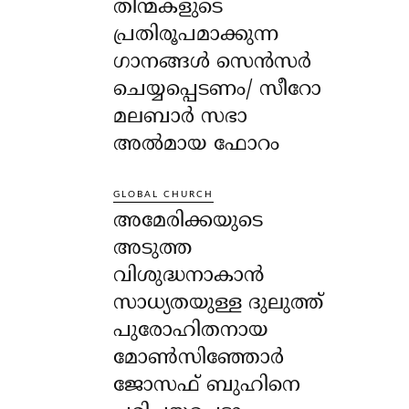
തിന്മകളുടെ
പ്രതിരൂപമാക്കുന്ന
ഗാനങ്ങൾ സെൻസർ
ചെയ്യപ്പെടണം/ സീറോ
മലബാർ സഭാ
അൽമായ ഫോറം
GLOBAL CHURCH
അമേരിക്കയുടെ
അടുത്ത
വിശുദ്ധനാകാൻ
സാധ്യതയുള്ള ദുലുത്ത്
പുരോഹിതനായ
മോൺസിഞ്ഞോർ
ജോസഫ് ബുഹിനെ