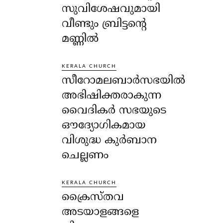
സുവിശേഷവുമായി
വീണ്ടും ബ്രിട്ടന്റെ
മണ്ണിൽ
KERALA CHURCH
സീറോമലബാർസഭയിൽ
അഭിഷിക്തരാകുന്ന
വൈദികർ സഭയുടെ
ഔദ്യോഗികമായ
വിശുദ്ധ കുർബാന
ചെല്ലണം
KERALA CHURCH
ക്രൈസ്തവ
അടയാളങ്ങളെ