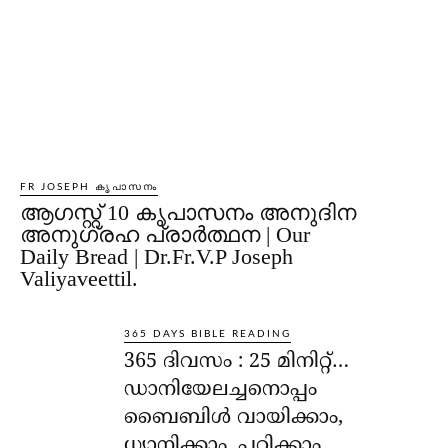
FR JOSEPH കൃപാസനം
ആഗസ്റ്റ് 10 കൃപാസനം അനുദിന
അനുഗ്രഹ പ്രാർത്ഥന | Our
Daily Bread | Dr.Fr.V.P Joseph
Valiyaveettil.
365 DAYS BIBLE READING
365 ദിവസം : 25 മിനിറ്റ്…
ഡാനിയേലച്ചനൊപ്പം
ബൈബിൾ വായിക്കാം,
ധ്യാനിക്കാം, പഠിക്കാം