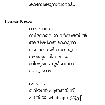
കാണിക്കുന്നവരോട്..
Latest News
KERALA CHURCH
സീറോമലബാർസഭയിൽ
അഭിഷിക്തരാകുന്ന
വൈദികർ സഭയുടെ
ഔദ്യോഗികമായ
വിശുദ്ധ കുർബാന
ചെല്ലണം
EDITORIAL
മരിയൻ പത്രത്തിന്
പുതിയ whatsapp ഗ്രൂപ്പ്