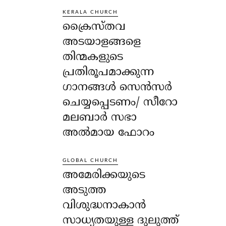
KERALA CHURCH
ക്രൈസ്തവ
അടയാളങ്ങളെ
തിന്മകളുടെ
പ്രതിരൂപമാക്കുന്ന
ഗാനങ്ങൾ സെൻസർ
ചെയ്യപ്പെടണം/ സീറോ
മലബാർ സഭാ
അൽമായ ഫോറം
GLOBAL CHURCH
അമേരിക്കയുടെ
അടുത്ത
വിശുദ്ധനാകാൻ
സാധ്യതയുള്ള ദുലുത്ത്