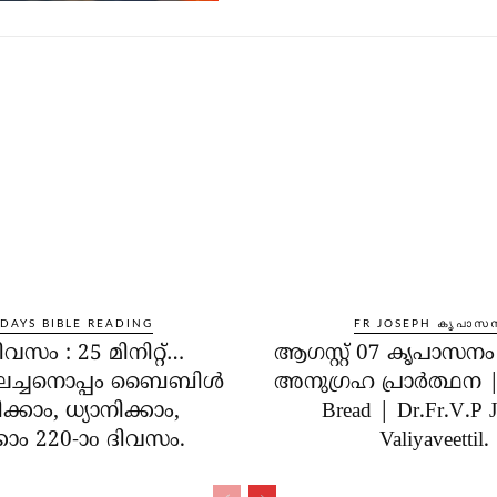
 DAYS BIBLE READING
FR JOSEPH കൃപാസ
ിവസം : 25 മിനിറ്റ്…
ആഗസ്റ്റ് 07 കൃപാസന
ലച്ചനൊപ്പം ബൈബിൾ
അനുഗ്രഹ പ്രാർത്ഥന | 
്കാം, ധ്യാനിക്കാം,
Bread | Dr.Fr.V.P 
കാം 220-ാo ദിവസം.
Valiyaveettil.