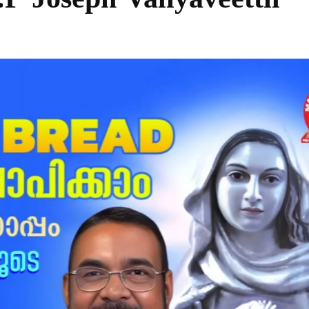
P Joseph Valiyaveettil