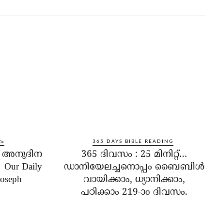
നം
365 DAYS BIBLE READING
ം അനുദിന
365 ദിവസം : 25 മിനിറ്റ്…
Our Daily
ഡാനിയേലച്ചനൊപ്പം ബൈബിൾ
Joseph
വായിക്കാം, ധ്യാനിക്കാം,
പഠിക്കാം 219-ാo ദിവസം.