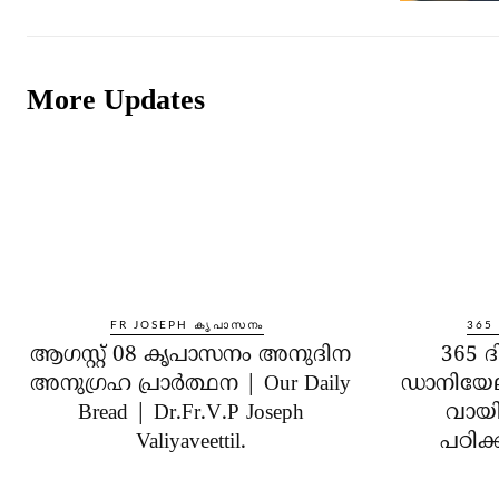
More Updates
FR JOSEPH കൃപാസനം
365
ആഗസ്റ്റ് 08 കൃപാസനം അനുദിന
365 ദ
അനുഗ്രഹ പ്രാർത്ഥന | Our Daily
ഡാനിയേ
Bread | Dr.Fr.V.P Joseph
വായിക
Valiyaveettil.
പഠിക്