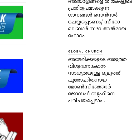
അടയാളങ്ങളെ തിന്മകളുടെ
പ്രതിരൂപമാക്കുന്ന
ഗാനങ്ങൾ സെൻസർ
ചെയ്യപ്പെടണം/ സീറോ
മലബാർ സഭാ അൽമായ
ഫോറം
GLOBAL CHURCH
അമേരിക്കയുടെ അടുത്ത
വിശുദ്ധനാകാൻ
സാധ്യതയുള്ള ദുലുത്ത്
പുരോഹിതനായ
മോൺസിഞ്ഞോർ
ജോസഫ് ബുഹിനെ
പരിചയപ്പെടാം .