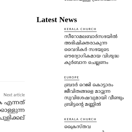
Latest News
KERALA CHURCH
സീറോമലബാർസഭയിൽ
അഭിഷിക്തരാകുന്ന
വൈദികർ സഭയുടെ
ഔദ്യോഗികമായ വിശുദ്ധ
കുർബാന ചെല്ലണം
EUROPE
ബ്രദർ റെജി കൊട്ടാരം
ജീവിതങ്ങളെ മാറ്റുന്ന
Next article
സുവിശേഷവുമായി വീണ്ടും
 എന്നത്
ബ്രിട്ടന്റെ മണ്ണിൽ
കൊള്ളുന്ന
പുളിക്കല്
KERALA CHURCH
ക്രൈസ്തവ