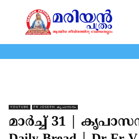
HOME
EDITORIAL
NEWS
MARIOLOGY
MARI
YOUTUBE
FR JOSEPH കൃപാസനം
മാർച്ച് 31 | കൃപാ