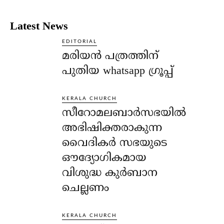
Latest News
EDITORIAL
മരിയൻ പത്രത്തിന്
പുതിയ whatsapp ഗ്രൂപ്പ്
KERALA CHURCH
സീറോമലബാർസഭയിൽ
അഭിഷിക്തരാകുന്ന
വൈദികർ സഭയുടെ
ഔദ്യോഗികമായ
വിശുദ്ധ കുർബാന
ചെല്ലണം
KERALA CHURCH