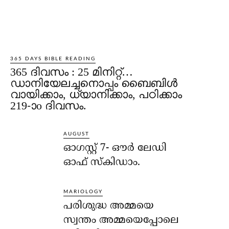
365 DAYS BIBLE READING
365 ദിവസം : 25 മിനിറ്റ്…
ഡാനിയേലച്ചനൊപ്പം ബൈബിൾ
വായിക്കാം, ധ്യാനിക്കാം, പഠിക്കാം
219-ാo ദിവസം.
AUGUST
ഓഗസ്റ്റ് 7- ഔര്‍ ലേഡി
ഓഫ് സ്‌കിഡാം.
MARIOLOGY
പരിശുദ്ധ അമ്മയെ
സ്വന്തം അമ്മയെപ്പോലെ