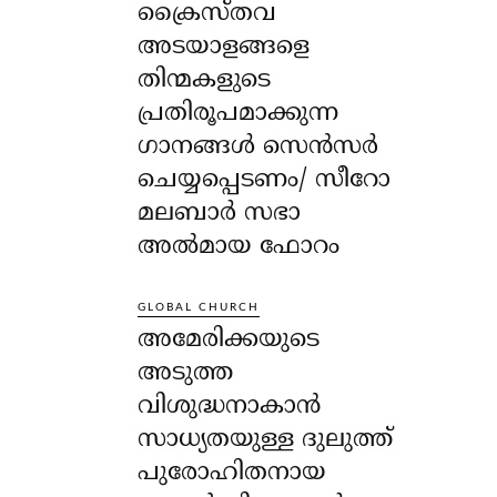
ക്രൈസ്തവ
അടയാളങ്ങളെ
തിന്മകളുടെ
പ്രതിരൂപമാക്കുന്ന
ഗാനങ്ങൾ സെൻസർ
ചെയ്യപ്പെടണം/ സീറോ
മലബാർ സഭാ
അൽമായ ഫോറം
GLOBAL CHURCH
അമേരിക്കയുടെ
അടുത്ത
വിശുദ്ധനാകാൻ
സാധ്യതയുള്ള ദുലുത്ത്
പുരോഹിതനായ