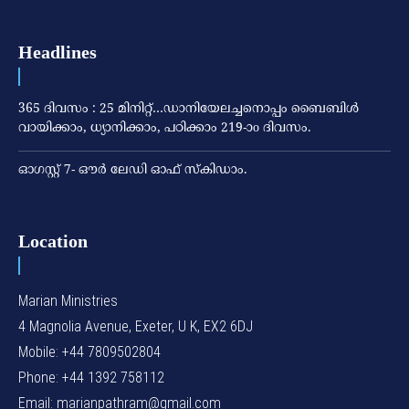
Headlines
365 ദിവസം : 25 മിനിറ്റ്…ഡാനിയേലച്ചനൊപ്പം ബൈബിൾ
വായിക്കാം, ധ്യാനിക്കാം, പഠിക്കാം 219-ാo ദിവസം.
ഓഗസ്റ്റ് 7- ഔര്‍ ലേഡി ഓഫ് സ്‌കിഡാം.
Location
Marian Ministries
4 Magnolia Avenue, Exeter, U K, EX2 6DJ
Mobile: +44 7809502804
Phone: +44 1392 758112
Email: marianpathram@gmail.com