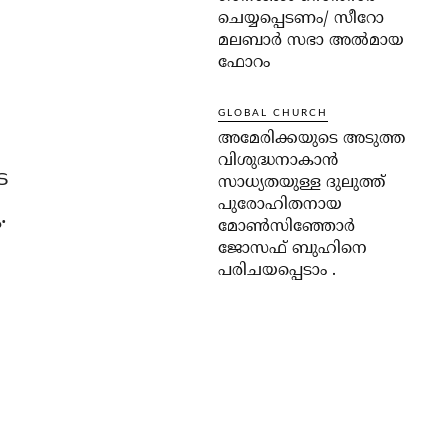
ചെയ്യപ്പെടണം/ സീറോ
മലബാർ സഭാ അൽമായ
ഫോറം
GLOBAL CHURCH
അമേരിക്കയുടെ അടുത്ത
വിശുദ്ധനാകാൻ
െ
സാധ്യതയുള്ള ദുലുത്ത്
പുരോഹിതനായ
.
മോൺസിഞ്ഞോർ
ജോസഫ് ബുഹിനെ
പരിചയപ്പെടാം .