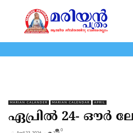
HOME
EDITORIAL
NEWS
MARIOLOGY
MARI
MARIAN CALANDER
MARIAN CALENDAR
APRIL
ഏപ്രില്‍ 24- ഔര
0