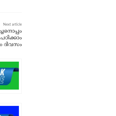
Next article
്ചനൊപ്പം
പഠിക്കാം
ാo ദിവസം