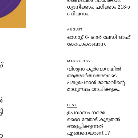
ബൈബിൾ വായിക്കാം,
ധ്യാനിക്കാം, പഠിക്കാം 218-ാ
o ദിവസം.
AUGUST
ഓഗസ്റ്റ് 6- ഔര്‍ ലേഡി ഓഫ്
കോപാകാബാന.
MARIOLOGY
്
വിശുദ്ധ കുര്‍ബാനയില്‍
ആത്മാര്‍ത്ഥതയോടെ
പങ്കുചേരാന്‍ മാതാവിന്റെ
മാധ്യസ്ഥം യാചിക്കുക..
്
LENT
ി
ഉപവാസം നമ്മെ
ദൈവത്തോട് കൂടുതല്‍
അടുപ്പിക്കുന്നത്
എങ്ങനെയാണ്…?
ോ