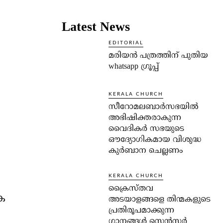
Latest News
EDITORIAL
മരിയൻ പത്രത്തിന് പുതിയ
whatsapp ഗ്രൂപ്പ്
KERALA CHURCH
സീറോമലബാർസഭയിൽ
അഭിഷിക്തരാകുന്ന
വൈദികർ സഭയുടെ
ഔദ്യോഗികമായ വിശുദ്ധ
കുർബാന ചെല്ലണം
KERALA CHURCH
ക്രൈസ്തവ
ക
അടയാളങ്ങളെ തിന്മകളുടെ
പ്രതിരൂപമാക്കുന്ന
ഗാനങ്ങൾ സെൻസർ