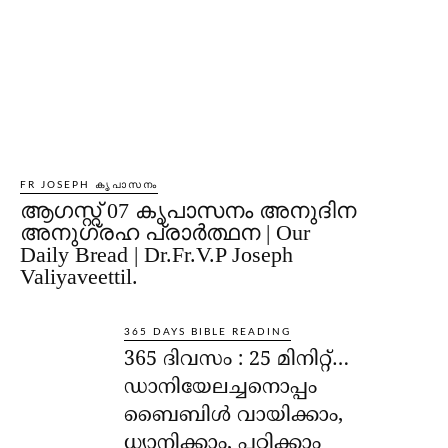
FR JOSEPH കൃപാസനം
ആഗസ്റ്റ് 07 കൃപാസനം അനുദിന
അനുഗ്രഹ പ്രാർത്ഥന | Our
Daily Bread | Dr.Fr.V.P Joseph
Valiyaveettil.
365 DAYS BIBLE READING
365 ദിവസം : 25 മിനിറ്റ്…
ഡാനിയേലച്ചനൊപ്പം
ബൈബിൾ വായിക്കാം,
ധ്യാനിക്കാം, പഠിക്കാം