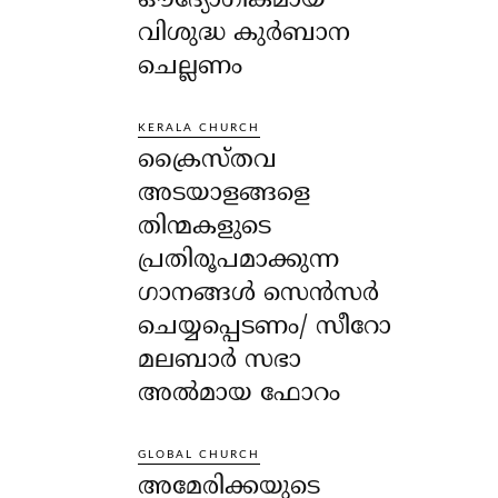
ഔദ്യോഗികമായ
വിശുദ്ധ കുർബാന
ചെല്ലണം
KERALA CHURCH
ക്രൈസ്തവ
അടയാളങ്ങളെ
തിന്മകളുടെ
പ്രതിരൂപമാക്കുന്ന
ഗാനങ്ങൾ സെൻസർ
ചെയ്യപ്പെടണം/ സീറോ
മലബാർ സഭാ
അൽമായ ഫോറം
GLOBAL CHURCH
അമേരിക്കയുടെ