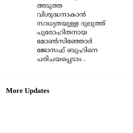
അടുത്ത
വിശുദ്ധനാകാൻ
സാധ്യതയുള്ള ദുലുത്ത്
പുരോഹിതനായ
മോൺസിഞ്ഞോർ
ജോസഫ് ബുഹിനെ
പരിചയപ്പെടാം .
More Updates