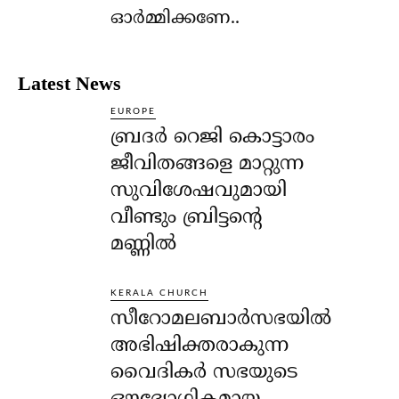
ഓര്‍മ്മിക്കണേ..
Latest News
EUROPE
ബ്രദർ റെജി കൊട്ടാരം
ജീവിതങ്ങളെ മാറ്റുന്ന
സുവിശേഷവുമായി
വീണ്ടും ബ്രിട്ടന്റെ
മണ്ണിൽ
KERALA CHURCH
സീറോമലബാർസഭയിൽ
അഭിഷിക്തരാകുന്ന
വൈദികർ സഭയുടെ