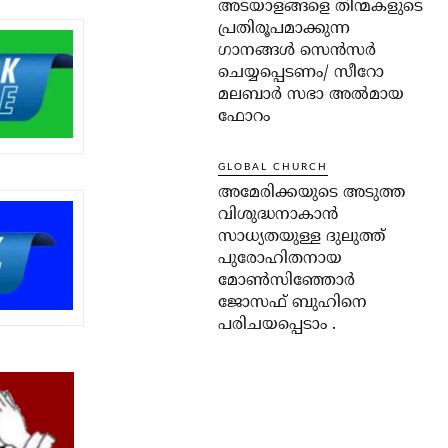
അടയാളങ്ങളെ തിന്മകളുടെ
പ്രതിരൂപമാക്കുന്ന
ഗാനങ്ങൾ സെൻസർ
ചെയ്യപ്പെടണം/ സീറോ
മലബാർ സഭാ അൽമായ
ഫോറം
GLOBAL CHURCH
അമേരിക്കയുടെ അടുത്ത
വിശുദ്ധനാകാൻ
സാധ്യതയുള്ള ദുലുത്ത്
പുരോഹിതനായ
മോൺസിഞ്ഞോർ
ജോസഫ് ബുഹിനെ
പരിചയപ്പെടാം .