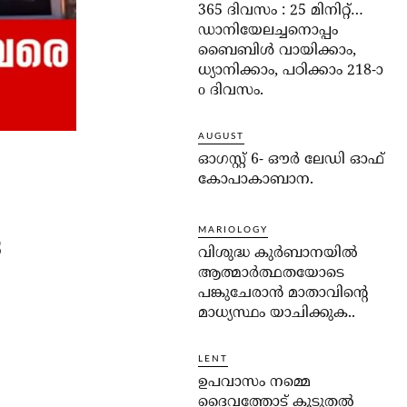
365 ദിവസം : 25 മിനിറ്റ്…
ഡാനിയേലച്ചനൊപ്പം
ബൈബിൾ വായിക്കാം,
ധ്യാനിക്കാം, പഠിക്കാം 218-ാ
o ദിവസം.
AUGUST
ഓഗസ്റ്റ് 6- ഔര്‍ ലേഡി ഓഫ്
കോപാകാബാന.
MARIOLOGY
െ
വിശുദ്ധ കുര്‍ബാനയില്‍
ആത്മാര്‍ത്ഥതയോടെ
പങ്കുചേരാന്‍ മാതാവിന്റെ
മാധ്യസ്ഥം യാചിക്കുക..
LENT
ഉപവാസം നമ്മെ
ദൈവത്തോട് കൂടുതല്‍