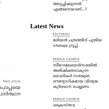
െ
അടുപ്പിക്കുന്നത്
എങ്ങനെയാണ്…?
Latest News
EDITORIAL
മരിയൻ പത്രത്തിന് പുതിയ
whatsapp ഗ്രൂപ്പ്
KERALA CHURCH
സീറോമലബാർസഭയിൽ
അഭിഷിക്തരാകുന്ന
വൈദികർ സഭയുടെ
ഔദ്യോഗികമായ വിശുദ്ധ
Next article
കുർബാന ചെല്ലണം
‍പാപ്പയെ
രാര്‍ത്ഥന
KERALA CHURCH
ക്രൈസ്തവ