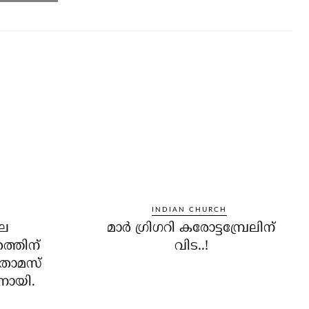
INDIAN CHURCH
ലെ
മാര്‍ ഗ്രിഗറി കരോട്ടമ്പ്രേലിന്
തത്തിന്
വിട..!
തോമസ്
തനായി.