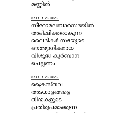
മണ്ണിൽ
KERALA CHURCH
സീറോമലബാർസഭയിൽ
അഭിഷിക്തരാകുന്ന
വൈദികർ സഭയുടെ
ഔദ്യോഗികമായ
വിശുദ്ധ കുർബാന
ചെല്ലണം
KERALA CHURCH
ക്രൈസ്തവ
അടയാളങ്ങളെ
തിന്മകളുടെ
പ്രതിരൂപമാക്കുന്ന