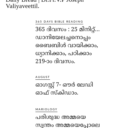
Valiyaveettil.
365 DAYS BIBLE READING
365 ദിവസം : 25 മിനിറ്റ്…
ഡാനിയേലച്ചനൊപ്പം
ബൈബിൾ വായിക്കാം,
ധ്യാനിക്കാം, പഠിക്കാം
219-ാo ദിവസം.
AUGUST
ഓഗസ്റ്റ് 7- ഔര്‍ ലേഡി
ഓഫ് സ്‌കിഡാം.
MARIOLOGY
പരിശുദ്ധ അമ്മയെ
സ്വന്തം അമ്മയെപ്പോലെ