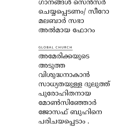
ഗാനങ്ങൾ സെൻസർ
ചെയ്യപ്പെടണം/ സീറോ
മലബാർ സഭാ
അൽമായ ഫോറം
GLOBAL CHURCH
അമേരിക്കയുടെ
അടുത്ത
വിശുദ്ധനാകാൻ
സാധ്യതയുള്ള ദുലുത്ത്
പുരോഹിതനായ
മോൺസിഞ്ഞോർ
ജോസഫ് ബുഹിനെ
പരിചയപ്പെടാം .