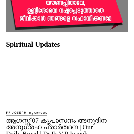
Spiritual Updates
FR JOSEPH കൃപാസനം
ആഗസ്റ്റ് 07 കൃപാസനം അനുദിന
അനുഗ്രഹ പ്രാർത്ഥന | Our
Daily Bread | Dr.Fr.V.P Joseph