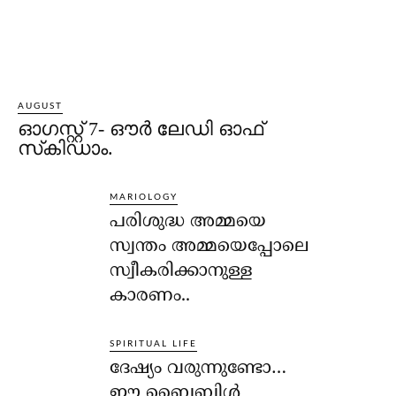
AUGUST
ഓഗസ്റ്റ് 7- ഔര്‍ ലേഡി ഓഫ്
സ്‌കിഡാം.
MARIOLOGY
പരിശുദ്ധ അമ്മയെ
സ്വന്തം അമ്മയെപ്പോലെ
സ്വീകരിക്കാനുള്ള
കാരണം..
SPIRITUAL LIFE
ദേഷ്യം വരുന്നുണ്ടോ…
ഈ ബൈബിള്‍