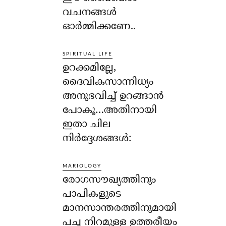
വചനങ്ങള്‍
ഓര്‍മ്മിക്കണേ..
SPIRITUAL LIFE
ഉറക്കമില്ലേ,
ദൈവികസാന്നിധ്യം
അനുഭവിച്ച് ഉറങ്ങാന്‍
പോകൂ…അതിനായി
ഇതാ ചില
നിര്‍ദ്ദേശങ്ങള്‍:
MARIOLOGY
രോഗസൗഖ്യത്തിനും
പാപികളുടെ
മാനസാന്തരത്തിനുമായി
പച്ച നിറമുള്ള ഉത്തരീയം