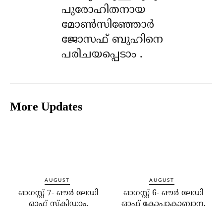
പുരോഹിതനായ
മോൺസിഞ്ഞോർ
ജോസഫ് ബുഹിനെ
പരിചയപ്പെടാം .
More Updates
AUGUST
AUGUST
ഓഗസ്റ്റ് 7- ഔര്‍ ലേഡി
ഓഗസ്റ്റ് 6- ഔര്‍ ലേഡി
ഓഫ് സ്‌കിഡാം.
ഓഫ് കോപാകാബാന.