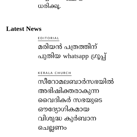
ധരിക്കൂ.
Latest News
EDITORIAL
മരിയൻ പത്രത്തിന്
പുതിയ whatsapp ഗ്രൂപ്പ്
KERALA CHURCH
സീറോമലബാർസഭയിൽ
അഭിഷിക്തരാകുന്ന
വൈദികർ സഭയുടെ
ഔദ്യോഗികമായ
വിശുദ്ധ കുർബാന
ചെല്ലണം