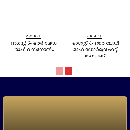
AUGUST
AUGUST
ഓഗസ്റ്റ് 5- ഔര്‍ ലേഡി
ഓഗസ്റ്റ് 4- ഔര്‍ ലേഡി
ഓഫ് ദ സ്‌നോസ്..
ഓഫ് ഡോര്‍ഡ്രെഹറ്റ്,
ഹോളണ്ട്.