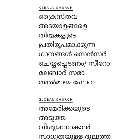
KERALA CHURCH
ക്രൈസ്തവ
അടയാളങ്ങളെ
തിന്മകളുടെ
പ്രതിരൂപമാക്കുന്ന
ഗാനങ്ങൾ സെൻസർ
ചെയ്യപ്പെടണം/ സീറോ
മലബാർ സഭാ
അൽമായ ഫോറം
GLOBAL CHURCH
അമേരിക്കയുടെ
അടുത്ത
വിശുദ്ധനാകാൻ
സാധ്യതയുള്ള ദുലുത്ത്