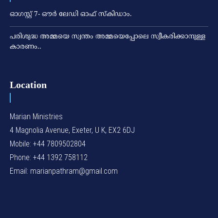
ഓഗസ്റ്റ് 7- ഔര്‍ ലേഡി ഓഫ് സ്‌കിഡാം.
പരിശുദ്ധ അമ്മയെ സ്വന്തം അമ്മയെപ്പോലെ സ്വീകരിക്കാനുള്ള
കാരണം..
Location
Marian Ministries
4 Magnolia Avenue, Exeter, U K, EX2 6DJ
Mobile: +44 7809502804
Phone: +44 1392 758112
Email: marianpathram@gmail.com