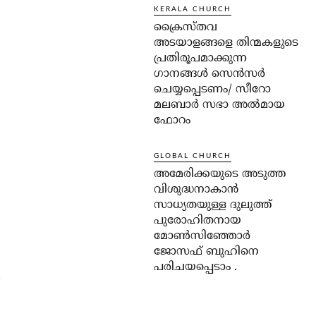
KERALA CHURCH
ക്രൈസ്തവ
അടയാളങ്ങളെ തിന്മകളുടെ
പ്രതിരൂപമാക്കുന്ന
ഗാനങ്ങൾ സെൻസർ
ചെയ്യപ്പെടണം/ സീറോ
മലബാർ സഭാ അൽമായ
ഫോറം
GLOBAL CHURCH
അമേരിക്കയുടെ അടുത്ത
വിശുദ്ധനാകാൻ
സാധ്യതയുള്ള ദുലുത്ത്
പുരോഹിതനായ
മോൺസിഞ്ഞോർ
ജോസഫ് ബുഹിനെ
പരിചയപ്പെടാം .
.