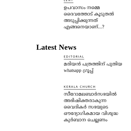
LENT
ഉപവാസം നമ്മെ
ദൈവത്തോട് കൂടുതല്‍
അടുപ്പിക്കുന്നത്
എങ്ങനെയാണ്…?
Latest News
EDITORIAL
മരിയൻ പത്രത്തിന് പുതിയ
whatsapp ഗ്രൂപ്പ്
KERALA CHURCH
സീറോമലബാർസഭയിൽ
അഭിഷിക്തരാകുന്ന
വൈദികർ സഭയുടെ
ഔദ്യോഗികമായ വിശുദ്ധ
കുർബാന ചെല്ലണം