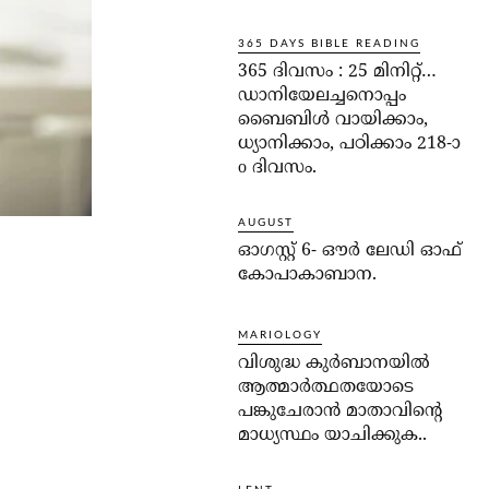
365 DAYS BIBLE READING
365 ദിവസം : 25 മിനിറ്റ്…
ഡാനിയേലച്ചനൊപ്പം
ബൈബിൾ വായിക്കാം,
ധ്യാനിക്കാം, പഠിക്കാം 218-ാ
o ദിവസം.
AUGUST
ഓഗസ്റ്റ് 6- ഔര്‍ ലേഡി ഓഫ്
കോപാകാബാന.
MARIOLOGY
വിശുദ്ധ കുര്‍ബാനയില്‍
ആത്മാര്‍ത്ഥതയോടെ
പങ്കുചേരാന്‍ മാതാവിന്റെ
മാധ്യസ്ഥം യാചിക്കുക..