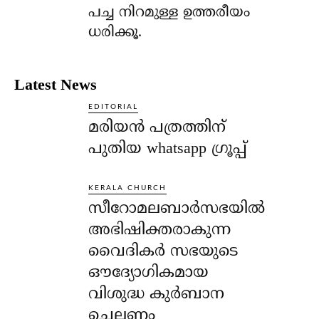
പച്ച നിറമുള്ള ഉത്തരീയം
ധരിക്കൂ.
Latest News
EDITORIAL
മരിയൻ പത്രത്തിന്
പുതിയ whatsapp ഗ്രൂപ്പ്
KERALA CHURCH
സീറോമലബാർസഭയിൽ
അഭിഷിക്തരാകുന്ന
വൈദികർ സഭയുടെ
ഔദ്യോഗികമായ
വിശുദ്ധ കുർബാന
ചെല്ലണം