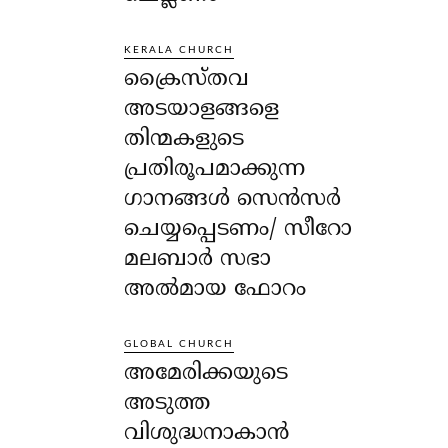
KERALA CHURCH
ക്രൈസ്തവ
അടയാളങ്ങളെ
തിന്മകളുടെ
പ്രതിരൂപമാക്കുന്ന
ഗാനങ്ങൾ സെൻസർ
ചെയ്യപ്പെടണം/ സീറോ
മലബാർ സഭാ
അൽമായ ഫോറം
GLOBAL CHURCH
അമേരിക്കയുടെ
അടുത്ത
വിശുദ്ധനാകാൻ