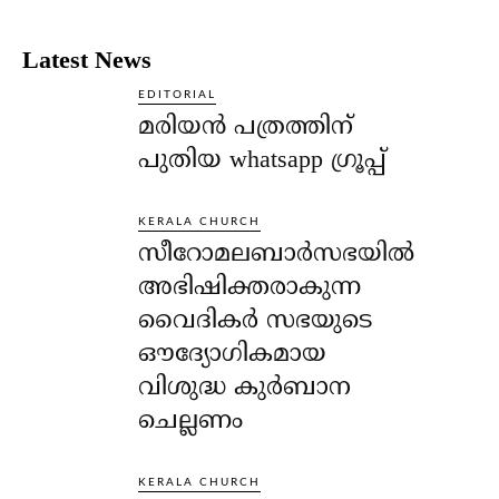
Latest News
EDITORIAL
മരിയൻ പത്രത്തിന്
പുതിയ whatsapp ഗ്രൂപ്പ്
KERALA CHURCH
സീറോമലബാർസഭയിൽ
അഭിഷിക്തരാകുന്ന
വൈദികർ സഭയുടെ
ഔദ്യോഗികമായ
വിശുദ്ധ കുർബാന
ചെല്ലണം
KERALA CHURCH