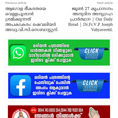
Previous article
Next article
ആഗോള ഭീകരതയെ
ജൂൺ 27 കൃപാസനം
വെള്ളപൂശാന്‍
അനുദിന അനുഗ്രഹ
ശ്രമിക്കുന്നത്
പ്രാർത്ഥന | Our Daily
അപകടകരം: ഷെവലിയര്‍
Bread | Dr.Fr.V.P Joseph
അഡ്വ.വി.സി.സെബാസ്റ്റ്യന്.
Valiyaveettil.