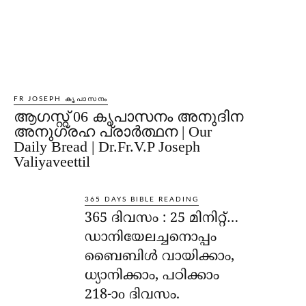
FR JOSEPH കൃപാസനം
ആഗസ്റ്റ് 06 കൃപാസനം അനുദിന
അനുഗ്രഹ പ്രാർത്ഥന | Our
Daily Bread | Dr.Fr.V.P Joseph
Valiyaveettil
365 DAYS BIBLE READING
365 ദിവസം : 25 മിനിറ്റ്…
ഡാനിയേലച്ചനൊപ്പം
ബൈബിൾ വായിക്കാം,
ധ്യാനിക്കാം, പഠിക്കാം
218-ാo ദിവസം.