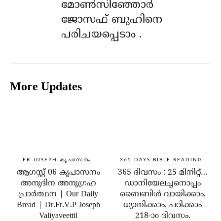
മോൺസിഞ്ഞോർ
ജോസഫ് ബുഹിനെ
പരിചയപ്പെടാം .
More Updates
FR JOSEPH കൃപാസനം
365 DAYS BIBLE READING
ആഗസ്റ്റ് 06 കൃപാസനം
365 ദിവസം : 25 മിനിറ്റ്…
അനുദിന അനുഗ്രഹ
ഡാനിയേലച്ചനൊപ്പം
പ്രാർത്ഥന | Our Daily
ബൈബിൾ വായിക്കാം,
Bread | Dr.Fr.V.P Joseph
ധ്യാനിക്കാം, പഠിക്കാം
Valiyaveettil
218-ാo ദിവസം.