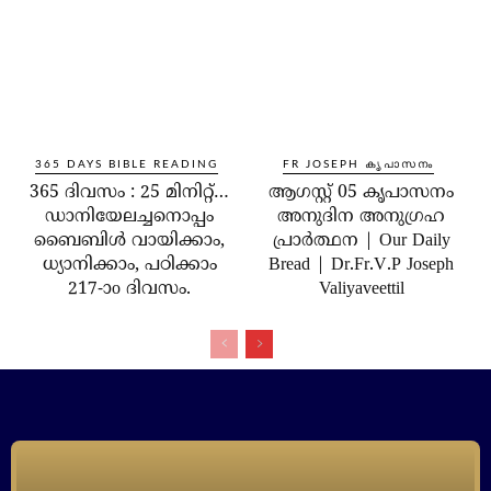
365 DAYS BIBLE READING
FR JOSEPH കൃപാസനം
365 ദിവസം : 25 മിനിറ്റ്…
ആഗസ്റ്റ് 05 കൃപാസനം
ഡാനിയേലച്ചനൊപ്പം
അനുദിന അനുഗ്രഹ
ബൈബിൾ വായിക്കാം,
പ്രാർത്ഥന | Our Daily
ധ്യാനിക്കാം, പഠിക്കാം
Bread | Dr.Fr.V.P Joseph
217-ാo ദിവസം.
Valiyaveettil