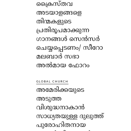
ക്രൈസ്തവ
അടയാളങ്ങളെ
തിന്മകളുടെ
പ്രതിരൂപമാക്കുന്ന
ഗാനങ്ങൾ സെൻസർ
ചെയ്യപ്പെടണം/ സീറോ
മലബാർ സഭാ
അൽമായ ഫോറം
GLOBAL CHURCH
അമേരിക്കയുടെ
അടുത്ത
വിശുദ്ധനാകാൻ
സാധ്യതയുള്ള ദുലുത്ത്
പുരോഹിതനായ