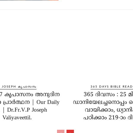
R JOSEPH കൃപാസനം
365 DAYS BIBLE REA
് 07 കൃപാസനം അനുദിന
365 ദിവസം : 25 മിന
പ്രാർത്ഥന | Our Daily
ഡാനിയേലച്ചനൊപ്പ
 | Dr.Fr.V.P Joseph
വായിക്കാം, ധ്യാനി
Valiyaveettil.
പഠിക്കാം 219-ാo 