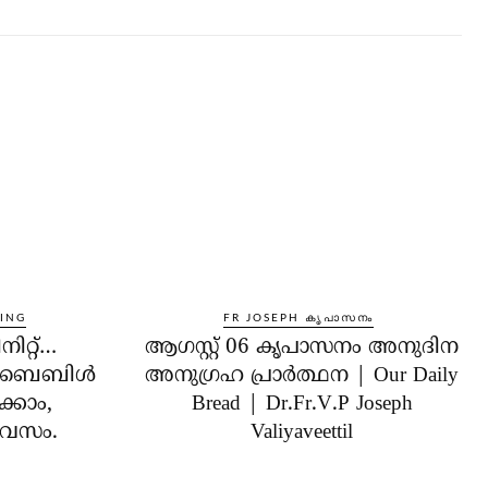
DING
FR JOSEPH കൃപാസനം
ിറ്റ്…
ആഗസ്റ്റ് 06 കൃപാസനം അനുദിന
ം ബൈബിൾ
അനുഗ്രഹ പ്രാർത്ഥന | Our Daily
ക്കാം,
Bread | Dr.Fr.V.P Joseph
ദിവസം.
Valiyaveettil