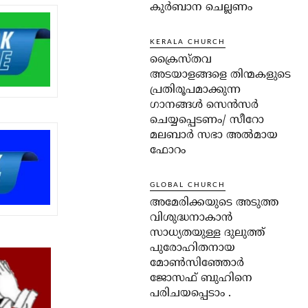
കുർബാന ചെല്ലണം
KERALA CHURCH
ക്രൈസ്തവ
അടയാളങ്ങളെ തിന്മകളുടെ
പ്രതിരൂപമാക്കുന്ന
ഗാനങ്ങൾ സെൻസർ
ചെയ്യപ്പെടണം/ സീറോ
മലബാർ സഭാ അൽമായ
ഫോറം
GLOBAL CHURCH
അമേരിക്കയുടെ അടുത്ത
വിശുദ്ധനാകാൻ
സാധ്യതയുള്ള ദുലുത്ത്
പുരോഹിതനായ
മോൺസിഞ്ഞോർ
ജോസഫ് ബുഹിനെ
പരിചയപ്പെടാം .