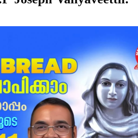
P Joseph Valiyaveettil.