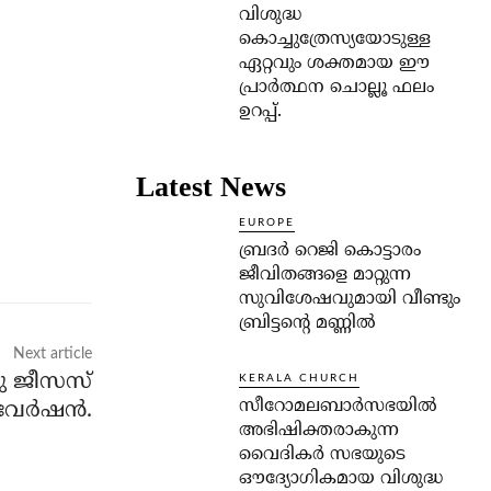
വിശുദ്ധ
കൊച്ചുത്രേസ്യയോടുള്ള
ഏറ്റവും ശക്തമായ ഈ
പ്രാര്‍ത്ഥന ചൊല്ലൂ ഫലം
ഉറപ്പ്.
Latest News
EUROPE
ബ്രദർ റെജി കൊട്ടാരം
ജീവിതങ്ങളെ മാറ്റുന്ന
സുവിശേഷവുമായി വീണ്ടും
ബ്രിട്ടന്റെ മണ്ണിൽ
Next article
യു ജീസസ്
KERALA CHURCH
സീറോമലബാർസഭയിൽ
ീൻ വേർഷൻ.
അഭിഷിക്തരാകുന്ന
വൈദികർ സഭയുടെ
ഔദ്യോഗികമായ വിശുദ്ധ