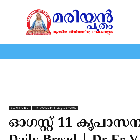
HOME
EDITORIAL
NEWS
MARIOLOGY
MARI
YOUTUBE
FR JOSEPH കൃപാസനം
ഓഗസ്റ്റ് 11 കൃപാസ