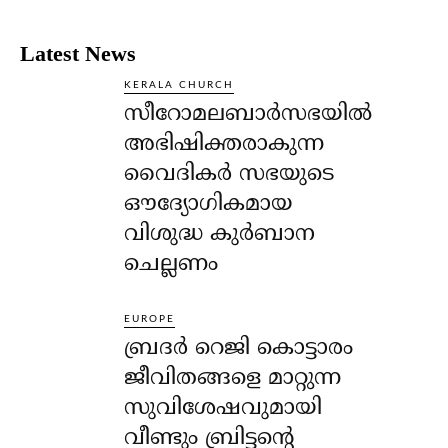
Latest News
KERALA CHURCH
സീറോമലബാർസഭയിൽ
അഭിഷിക്തരാകുന്ന
വൈദികർ സഭയുടെ
ഔദ്യോഗികമായ
വിശുദ്ധ കുർബാന
ചെല്ലണം
EUROPE
ബ്രദർ റെജി കൊട്ടാരം
ജീവിതങ്ങളെ മാറ്റുന്ന
സുവിശേഷവുമായി
വീണ്ടും ബ്രിട്ടന്റെ