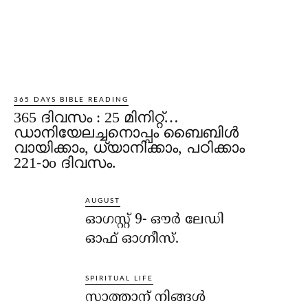
365 DAYS BIBLE READING
365 ദിവസം : 25 മിനിറ്റ്…
ഡാനിയേലച്ചനൊപ്പം ബൈബിൾ
വായിക്കാം, ധ്യാനിക്കാം, പഠിക്കാം
221-ാo ദിവസം.
AUGUST
ഓഗസ്റ്റ് 9- ഔര്‍ ലേഡി
ഓഫ് ഓഗ്നീസ്.
SPIRITUAL LIFE
സാത്താന് നിങ്ങള്‍