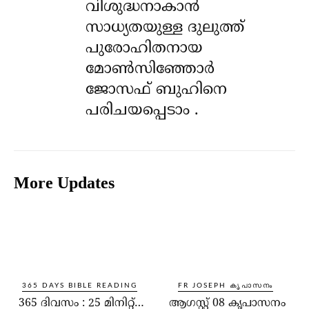
വിശുദ്ധനാകാൻ
സാധ്യതയുള്ള ദുലുത്ത്
പുരോഹിതനായ
മോൺസിഞ്ഞോർ
ജോസഫ് ബുഹിനെ
പരിചയപ്പെടാം .
More Updates
365 DAYS BIBLE READING
FR JOSEPH കൃപാസനം
365 ദിവസം : 25 മിനിറ്റ്…
ആഗസ്റ്റ് 08 കൃപാസനം