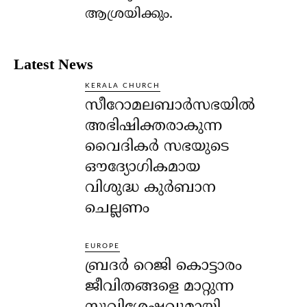
ആശ്രയിക്കും.
Latest News
KERALA CHURCH
സീറോമലബാർസഭയിൽ
അഭിഷിക്തരാകുന്ന
വൈദികർ സഭയുടെ
ഔദ്യോഗികമായ
വിശുദ്ധ കുർബാന
ചെല്ലണം
EUROPE
ബ്രദർ റെജി കൊട്ടാരം
ജീവിതങ്ങളെ മാറ്റുന്ന