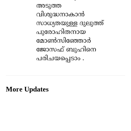
അടുത്ത
വിശുദ്ധനാകാൻ
സാധ്യതയുള്ള ദുലുത്ത്
പുരോഹിതനായ
മോൺസിഞ്ഞോർ
ജോസഫ് ബുഹിനെ
പരിചയപ്പെടാം .
More Updates