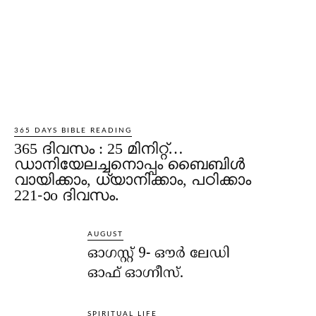
365 DAYS BIBLE READING
365 ദിവസം : 25 മിനിറ്റ്…
ഡാനിയേലച്ചനൊപ്പം ബൈബിൾ
വായിക്കാം, ധ്യാനിക്കാം, പഠിക്കാം
221-ാo ദിവസം.
AUGUST
ഓഗസ്റ്റ് 9- ഔര്‍ ലേഡി
ഓഫ് ഓഗ്നീസ്.
SPIRITUAL LIFE