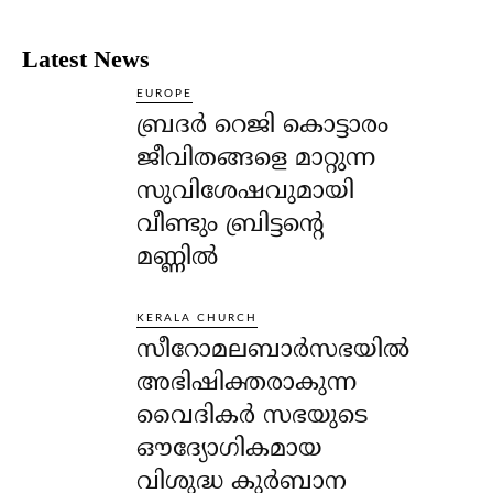
Latest News
EUROPE
ബ്രദർ റെജി കൊട്ടാരം
ജീവിതങ്ങളെ മാറ്റുന്ന
സുവിശേഷവുമായി
വീണ്ടും ബ്രിട്ടന്റെ
മണ്ണിൽ
KERALA CHURCH
സീറോമലബാർസഭയിൽ
അഭിഷിക്തരാകുന്ന
വൈദികർ സഭയുടെ
ഔദ്യോഗികമായ
വിശുദ്ധ കുർബാന