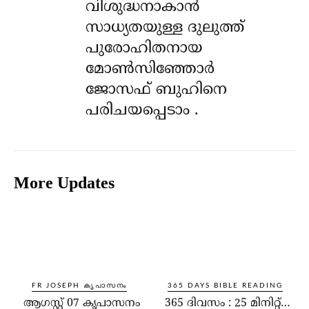
വിശുദ്ധനാകാൻ
സാധ്യതയുള്ള ദുലുത്ത്
പുരോഹിതനായ
മോൺസിഞ്ഞോർ
ജോസഫ് ബുഹിനെ
പരിചയപ്പെടാം .
More Updates
FR JOSEPH കൃപാസനം
365 DAYS BIBLE READING
ആഗസ്റ്റ് 07 കൃപാസനം
365 ദിവസം : 25 മിനിറ്റ്…