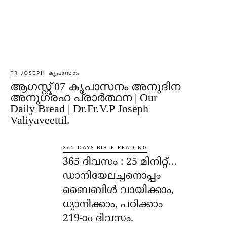
FR JOSEPH കൃപാസനം
ആഗസ്റ്റ് 07 കൃപാസനം അനുദിന
അനുഗ്രഹ പ്രാർത്ഥന | Our
Daily Bread | Dr.Fr.V.P Joseph
Valiyaveettil.
365 DAYS BIBLE READING
365 ദിവസം : 25 മിനിറ്റ്…
ഡാനിയേലച്ചനൊപ്പം
ബൈബിൾ വായിക്കാം,
ധ്യാനിക്കാം, പഠിക്കാം
219-ാo ദിവസം.