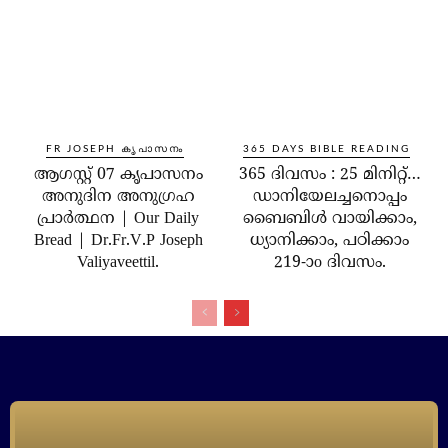
FR JOSEPH കൃപാസനം
365 DAYS BIBLE READING
ആഗസ്റ്റ് 07 കൃപാസനം
365 ദിവസം : 25 മിനിറ്റ്…
അനുദിന അനുഗ്രഹ
ഡാനിയേലച്ചനൊപ്പം
പ്രാർത്ഥന | Our Daily
ബൈബിൾ വായിക്കാം,
Bread | Dr.Fr.V.P Joseph
ധ്യാനിക്കാം, പഠിക്കാം
Valiyaveettil.
219-ാo ദിവസം.