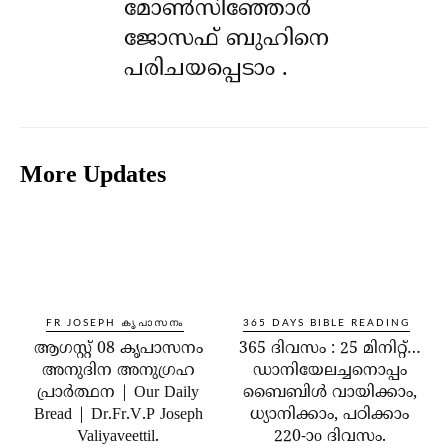
മോൺസിഞ്ഞോർ
ജോസഫ് ബുഹിനെ
പരിചയപ്പെടാം .
More Updates
FR JOSEPH കൃപാസനം
365 DAYS BIBLE READING
ആഗസ്റ്റ് 08 കൃപാസനം
365 ദിവസം : 25 മിനിറ്റ്…
അനുദിന അനുഗ്രഹ
ഡാനിയേലച്ചനൊപ്പം
പ്രാർത്ഥന | Our Daily
ബൈബിൾ വായിക്കാം,
Bread | Dr.Fr.V.P Joseph
ധ്യാനിക്കാം, പഠിക്കാം
Valiyaveettil.
220-ാo ദിവസം.