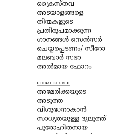
ക്രൈസ്തവ
അടയാളങ്ങളെ
തിന്മകളുടെ
പ്രതിരൂപമാക്കുന്ന
ഗാനങ്ങൾ സെൻസർ
ചെയ്യപ്പെടണം/ സീറോ
മലബാർ സഭാ
അൽമായ ഫോറം
GLOBAL CHURCH
അമേരിക്കയുടെ
അടുത്ത
വിശുദ്ധനാകാൻ
സാധ്യതയുള്ള ദുലുത്ത്
പുരോഹിതനായ