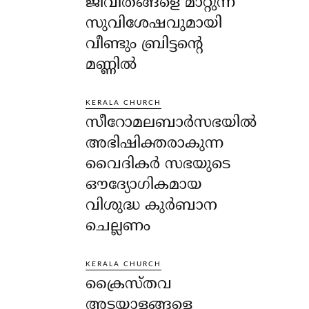
ജീവിതങ്ങളെ മാറ്റുന്ന
സുവിശേഷവുമായി
വീണ്ടും ബ്രിട്ടന്റെ
മണ്ണിൽ
KERALA CHURCH
സീറോമലബാർസഭയിൽ
അഭിഷിക്തരാകുന്ന
വൈദികർ സഭയുടെ
ഔദ്യോഗികമായ
വിശുദ്ധ കുർബാന
ചെല്ലണം
KERALA CHURCH
ക്രൈസ്തവ
അടയാളങ്ങളെ