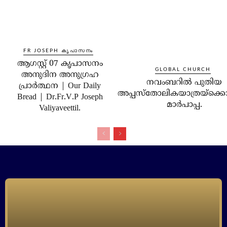
FR JOSEPH കൃപാസനം
ആഗസ്റ്റ് 07 കൃപാസനം
GLOBAL CHURCH
അനുദിന അനുഗ്രഹ
നവംബറില്‍ പുതിയ
പ്രാർത്ഥന | Our Daily
അപ്പസ്‌തോലികയാത്രയ്‌ക്കൊ
Bread | Dr.Fr.V.P Joseph
മാര്‍പാപ്പ.
Valiyaveettil.