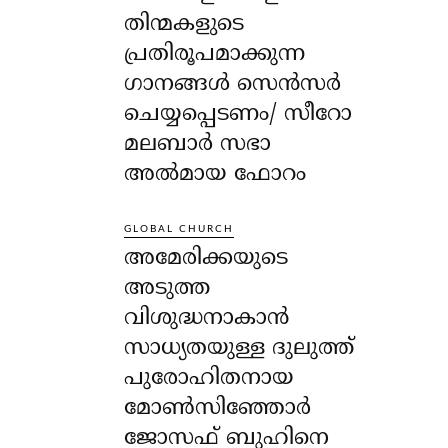
തിന്മകളുടെ
പ്രതിരൂപമാക്കുന്ന
ഗാനങ്ങൾ സെൻസർ
ചെയ്യപ്പെടണം/ സീറോ
മലബാർ സഭാ
അൽമായ ഫോറം
GLOBAL CHURCH
അമേരിക്കയുടെ
അടുത്ത
വിശുദ്ധനാകാൻ
സാധ്യതയുള്ള ദുലുത്ത്
പുരോഹിതനായ
മോൺസിഞ്ഞോർ
ജോസഫ് ബുഹിനെ