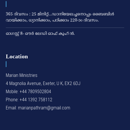
365 ദിവസം : 25 മിനിറ്റ്…ഡാനിയേലച്ചനൊപ്പം ബൈബിൾ
വായിക്കാം, ധ്യാനിക്കാം, പഠിക്കാം 220-ാo ദിവസം.
ഓഗസ്റ്റ് 8- ഔര്‍ ലേഡി ഓഫ് കൂഹ് ന്‍.
Location
Marian Ministries
4 Magnolia Avenue, Exeter, U K, EX2 6DJ
Mobile: +44 7809502804
Phone: +44 1392 758112
Email: marianpathram@gmail.com