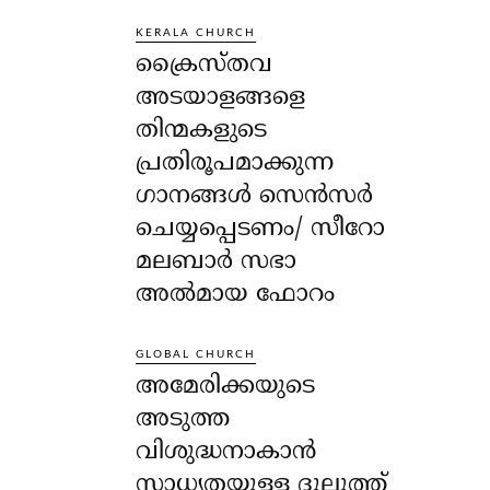
KERALA CHURCH
ക്രൈസ്തവ
അടയാളങ്ങളെ
തിന്മകളുടെ
പ്രതിരൂപമാക്കുന്ന
ഗാനങ്ങൾ സെൻസർ
ചെയ്യപ്പെടണം/ സീറോ
മലബാർ സഭാ
അൽമായ ഫോറം
GLOBAL CHURCH
അമേരിക്കയുടെ
അടുത്ത
വിശുദ്ധനാകാൻ
സാധ്യതയുള്ള ദുലുത്ത്