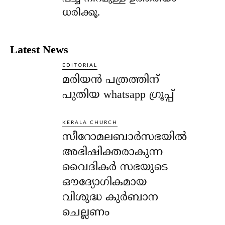
ധരിക്കൂ.
Latest News
EDITORIAL
മരിയൻ പത്രത്തിന്
പുതിയ whatsapp ഗ്രൂപ്പ്
KERALA CHURCH
സീറോമലബാർസഭയിൽ
അഭിഷിക്തരാകുന്ന
വൈദികർ സഭയുടെ
ഔദ്യോഗികമായ
വിശുദ്ധ കുർബാന
ചെല്ലണം