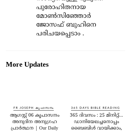
പുരോഹിതനായ
മോൺസിഞ്ഞോർ
ജോസഫ് ബുഹിനെ
പരിചയപ്പെടാം .
More Updates
FR JOSEPH കൃപാസനം
365 DAYS BIBLE READING
ആഗസ്റ്റ് 06 കൃപാസനം
365 ദിവസം : 25 മിനിറ്റ്…
അനുദിന അനുഗ്രഹ
ഡാനിയേലച്ചനൊപ്പം
പ്രാർത്ഥന | Our Daily
ബൈബിൾ വായിക്കാം,