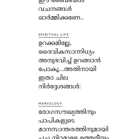
ഈ ബൈബിള്‍
വചനങ്ങള്‍
ഓര്‍മ്മിക്കണേ..
SPIRITUAL LIFE
ഉറക്കമില്ലേ,
ദൈവികസാന്നിധ്യം
അനുഭവിച്ച് ഉറങ്ങാന്‍
പോകൂ…അതിനായി
ഇതാ ചില
നിര്‍ദ്ദേശങ്ങള്‍:
MARIOLOGY
രോഗസൗഖ്യത്തിനും
പാപികളുടെ
മാനസാന്തരത്തിനുമായി
പച്ച നിറമുള്ള ഉത്തരീയം