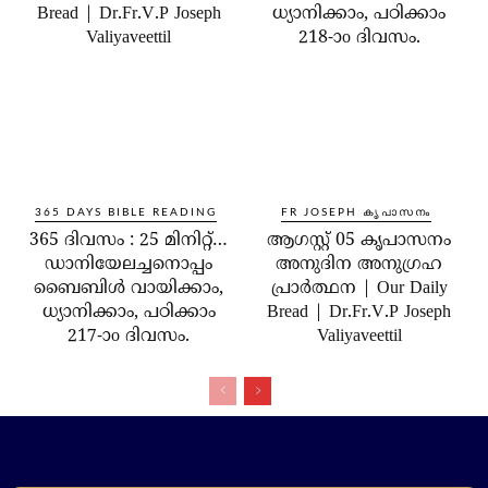
Bread | Dr.Fr.V.P Joseph
ധ്യാനിക്കാം, പഠിക്കാം
Valiyaveettil
218-ാo ദിവസം.
365 DAYS BIBLE READING
FR JOSEPH കൃപാസനം
365 ദിവസം : 25 മിനിറ്റ്…
ആഗസ്റ്റ് 05 കൃപാസനം
ഡാനിയേലച്ചനൊപ്പം
അനുദിന അനുഗ്രഹ
ബൈബിൾ വായിക്കാം,
പ്രാർത്ഥന | Our Daily
ധ്യാനിക്കാം, പഠിക്കാം
Bread | Dr.Fr.V.P Joseph
217-ാo ദിവസം.
Valiyaveettil