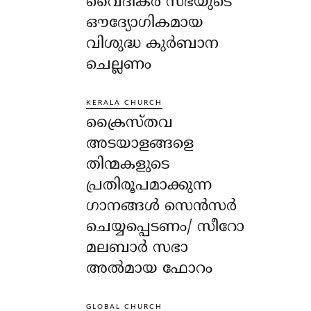
വൈദികർ സഭയുടെ
ഔദ്യോഗികമായ
വിശുദ്ധ കുർബാന
ചെല്ലണം
KERALA CHURCH
ക്രൈസ്തവ
അടയാളങ്ങളെ
തിന്മകളുടെ
പ്രതിരൂപമാക്കുന്ന
ഗാനങ്ങൾ സെൻസർ
ചെയ്യപ്പെടണം/ സീറോ
മലബാർ സഭാ
അൽമായ ഫോറം
GLOBAL CHURCH