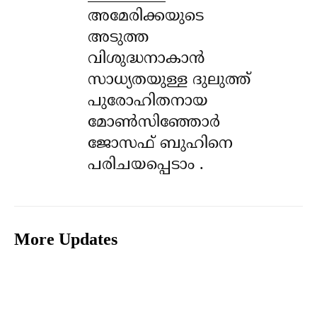
അമേരിക്കയുടെ
അടുത്ത
വിശുദ്ധനാകാൻ
സാധ്യതയുള്ള ദുലുത്ത്
പുരോഹിതനായ
മോൺസിഞ്ഞോർ
ജോസഫ് ബുഹിനെ
പരിചയപ്പെടാം .
More Updates