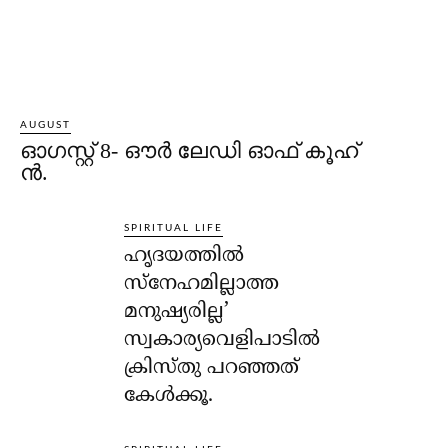
AUGUST
ഓഗസ്റ്റ് 8- ഔര്‍ ലേഡി ഓഫ് കൂഹ്
ന്‍.
SPIRITUAL LIFE
ഹൃദയത്തില്‍
സ്‌നേഹമില്ലാത്ത
മനുഷ്യരില്ല’
സ്വകാര്യവെളിപാടില്‍
ക്രിസ്തു പറഞ്ഞത്
കേള്‍ക്കൂ.