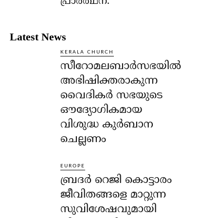
പ്രാര്‍ത്ഥന.
Latest News
KERALA CHURCH
സീറോമലബാർസഭയിൽ
അഭിഷിക്തരാകുന്ന
വൈദികർ സഭയുടെ
ഔദ്യോഗികമായ
വിശുദ്ധ കുർബാന
ചെല്ലണം
EUROPE
ബ്രദർ റെജി കൊട്ടാരം
ജീവിതങ്ങളെ മാറ്റുന്ന
സുവിശേഷവുമായി