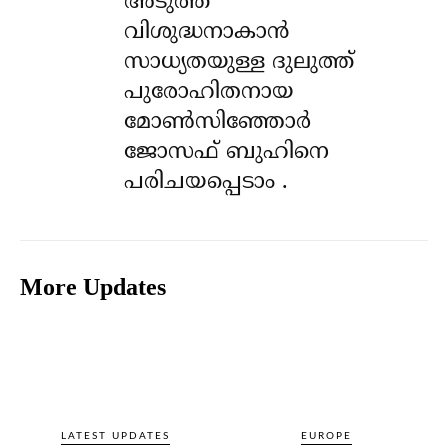
അടുത്ത
വിശുദ്ധനാകാൻ
സാധ്യതയുള്ള ദുലുത്ത്
പുരോഹിതനായ
മോൺസിഞ്ഞോർ
ജോസഫ് ബുഹിനെ
പരിചയപ്പെടാം .
More Updates
LATEST UPDATES
EUROPE