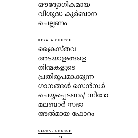
ഔദ്യോഗികമായ
വിശുദ്ധ കുർബാന
ചെല്ലണം
KERALA CHURCH
ക്രൈസ്തവ
അടയാളങ്ങളെ
തിന്മകളുടെ
പ്രതിരൂപമാക്കുന്ന
ഗാനങ്ങൾ സെൻസർ
ചെയ്യപ്പെടണം/ സീറോ
മലബാർ സഭാ
അൽമായ ഫോറം
GLOBAL CHURCH