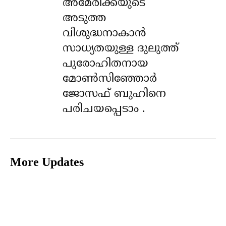
അമേരിക്കയുടെ
അടുത്ത
വിശുദ്ധനാകാൻ
സാധ്യതയുള്ള ദുലുത്ത്
പുരോഹിതനായ
മോൺസിഞ്ഞോർ
ജോസഫ് ബുഹിനെ
പരിചയപ്പെടാം .
More Updates