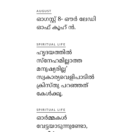
AUGUST
ഓഗസ്റ്റ് 8- ഔര്‍ ലേഡി
ഓഫ് കൂഹ് ന്‍.
SPIRITUAL LIFE
ഹൃദയത്തില്‍
സ്‌നേഹമില്ലാത്ത
മനുഷ്യരില്ല’
സ്വകാര്യവെളിപാടില്‍
ക്രിസ്തു പറഞ്ഞത്
കേള്‍ക്കൂ.
SPIRITUAL LIFE
ഓര്‍മ്മകള്‍
വേട്ടയാടുന്നുണ്ടോ,