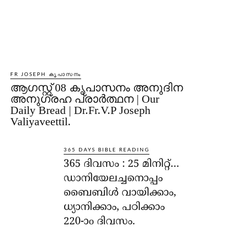
FR JOSEPH കൃപാസനം
ആഗസ്റ്റ് 08 കൃപാസനം അനുദിന
അനുഗ്രഹ പ്രാർത്ഥന | Our
Daily Bread | Dr.Fr.V.P Joseph
Valiyaveettil.
365 DAYS BIBLE READING
365 ദിവസം : 25 മിനിറ്റ്…
ഡാനിയേലച്ചനൊപ്പം
ബൈബിൾ വായിക്കാം,
ധ്യാനിക്കാം, പഠിക്കാം
220-ാo ദിവസം.