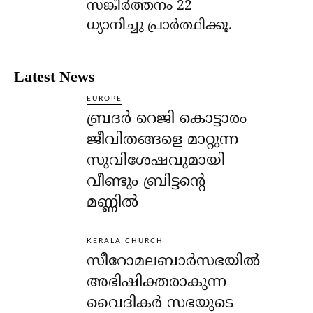
സങ്കീര്‍ത്തനം 22
ധ്യാനിച്ചു പ്രാര്‍ത്ഥിക്കൂ.
Latest News
EUROPE
ബ്രദർ റെജി കൊട്ടാരം
ജീവിതങ്ങളെ മാറ്റുന്ന
സുവിശേഷവുമായി
വീണ്ടും ബ്രിട്ടന്റെ
മണ്ണിൽ
KERALA CHURCH
സീറോമലബാർസഭയിൽ
അഭിഷിക്തരാകുന്ന
വൈദികർ സഭയുടെ