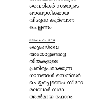
വൈദികർ സഭയുടെ
ഔദ്യോഗികമായ
വിശുദ്ധ കുർബാന
ചെല്ലണം
KERALA CHURCH
ക്രൈസ്തവ
അടയാളങ്ങളെ
തിന്മകളുടെ
പ്രതിരൂപമാക്കുന്ന
ഗാനങ്ങൾ സെൻസർ
ചെയ്യപ്പെടണം/ സീറോ
മലബാർ സഭാ
അൽമായ ഫോറം