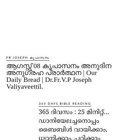
FR JOSEPH കൃപാസനം
ആഗസ്റ്റ് 08 കൃപാസനം അനുദിന
അനുഗ്രഹ പ്രാർത്ഥന | Our
Daily Bread | Dr.Fr.V.P Joseph
Valiyaveettil.
365 DAYS BIBLE READING
365 ദിവസം : 25 മിനിറ്റ്…
ഡാനിയേലച്ചനൊപ്പം
ബൈബിൾ വായിക്കാം,
ധ്യാനിക്കാം, പഠിക്കാം