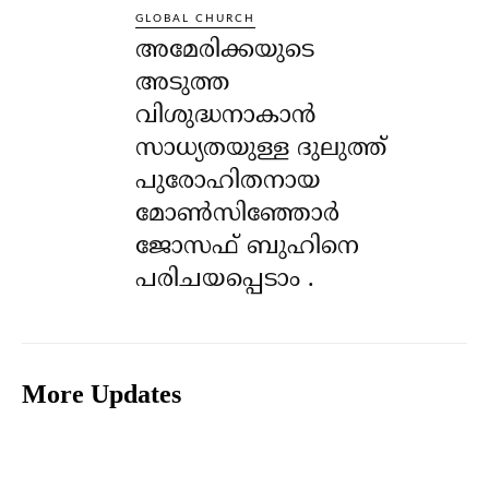
GLOBAL CHURCH
അമേരിക്കയുടെ
അടുത്ത
വിശുദ്ധനാകാൻ
സാധ്യതയുള്ള ദുലുത്ത്
പുരോഹിതനായ
മോൺസിഞ്ഞോർ
ജോസഫ് ബുഹിനെ
പരിചയപ്പെടാം .
More Updates