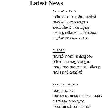
Latest News
KERALA CHURCH
സീറോമലബാർസഭയിൽ
അഭിഷിക്തരാകുന്ന
വൈദികർ സഭയുടെ
ഔദ്യോഗികമായ വിശുദ്ധ
കുർബാന ചെല്ലണം
EUROPE
ബ്രദർ റെജി കൊട്ടാരം
ജീവിതങ്ങളെ മാറ്റുന്ന
സുവിശേഷവുമായി വീണ്ടും
ബ്രിട്ടന്റെ മണ്ണിൽ
KERALA CHURCH
ക്രൈസ്തവ
അടയാളങ്ങളെ തിന്മകളുടെ
പ്രതിരൂപമാക്കുന്ന
ഗാനങ്ങൾ സെൻസർ