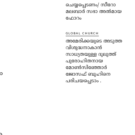
ചെയ്യപ്പെടണം/ സീറോ
മലബാർ സഭാ അൽമായ
ഫോറം
GLOBAL CHURCH
അമേരിക്കയുടെ അടുത്ത
വിശുദ്ധനാകാൻ
സാധ്യതയുള്ള ദുലുത്ത്
പുരോഹിതനായ
മോൺസിഞ്ഞോർ
ം
ജോസഫ് ബുഹിനെ
പരിചയപ്പെടാം .
െ