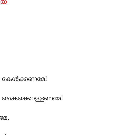
ിയ
 കേള്‍ക്കണമേ!
ഥന കൈക്കൊള്ളണമേ!
മേ,