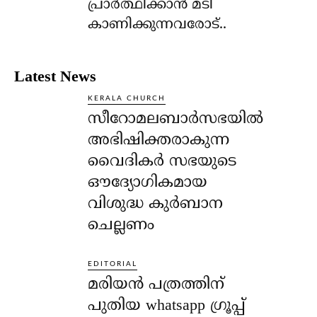
പ്രാര്‍ത്ഥിക്കാന്‍ മടി
കാണിക്കുന്നവരോട്..
Latest News
KERALA CHURCH
സീറോമലബാർസഭയിൽ
അഭിഷിക്തരാകുന്ന
വൈദികർ സഭയുടെ
ഔദ്യോഗികമായ
വിശുദ്ധ കുർബാന
ചെല്ലണം
EDITORIAL
മരിയൻ പത്രത്തിന്
പുതിയ whatsapp ഗ്രൂപ്പ്