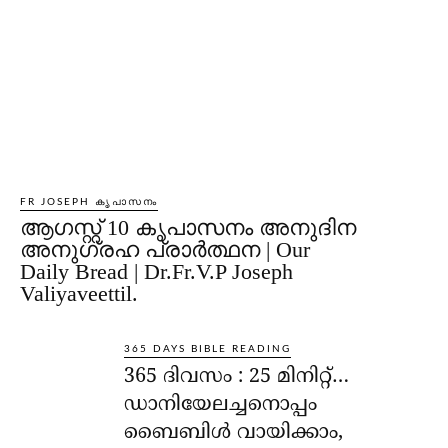
FR JOSEPH കൃപാസനം
ആഗസ്റ്റ് 10 കൃപാസനം അനുദിന
അനുഗ്രഹ പ്രാർത്ഥന | Our
Daily Bread | Dr.Fr.V.P Joseph
Valiyaveettil.
365 DAYS BIBLE READING
365 ദിവസം : 25 മിനിറ്റ്…
ഡാനിയേലച്ചനൊപ്പം
ബൈബിൾ വായിക്കാം,