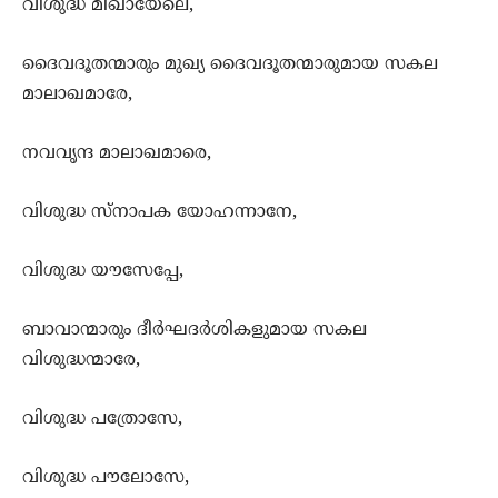
വിശുദ്ധ മിഖായേലെ,
ദൈവദൂതന്മാരും മുഖ്യ ദൈവദൂതന്മാരുമായ സകല
മാലാഖമാരേ,
നവവൃന്ദ മാലാഖമാരെ,
വിശുദ്ധ സ്നാപക യോഹന്നാനേ,
വിശുദ്ധ യൗസേപ്പേ,
ബാവാന്മാരും ദീര്‍ഘദര്‍ശികളുമായ സകല
വിശുദ്ധന്മാരേ,
വിശുദ്ധ പത്രോസേ,
വിശുദ്ധ പൗലോസേ,