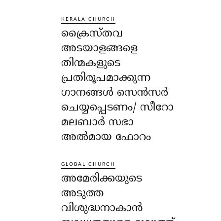
KERALA CHURCH
ക്രൈസ്തവ
അടയാളങ്ങളെ
തിന്മകളുടെ
പ്രതിരൂപമാക്കുന്ന
ഗാനങ്ങൾ സെൻസർ
ചെയ്യപ്പെടണം/ സീറോ
മലബാർ സഭാ
അൽമായ ഫോറം
GLOBAL CHURCH
അമേരിക്കയുടെ
അടുത്ത
വിശുദ്ധനാകാൻ