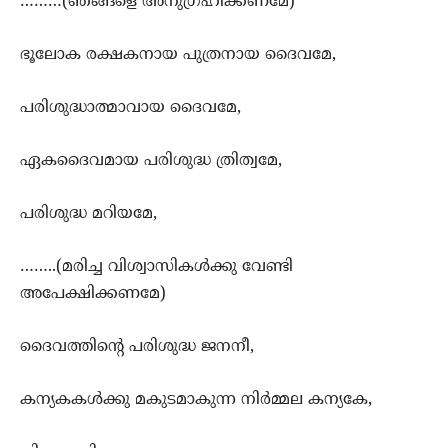
………(ഞങ്ങളെ അനുഗ്രഹിക്കണമേ)
ഭൂലോക രക്ഷകനായ പുത്രനായ ദൈവമേ,
പരിശുദ്ധാത്മാവായ ദൈവമേ,
ഏകദൈവമായ പരിശുദ്ധ ത്രിത്വമേ,
പരിശുദ്ധ മറിയമേ,
……..(മരിച്ച വിശ്വാസികള്‍ക്കു വേണ്ടി
അപേക്ഷിക്കണമേ)
ദൈവത്തിന്‍റെ പരിശുദ്ധ ജനനീ,
കന്യകകള്‍ക്കു മകുടമാകുന്ന നിര്‍മ്മല കന്യകേ,