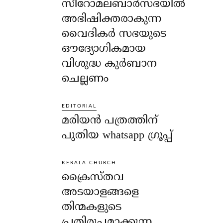
സീറോമലബാർസഭയിൽ
അഭിഷിക്തരാകുന്ന
വൈദികർ സഭയുടെ
ഔദ്യോഗികമായ
വിശുദ്ധ കുർബാന
ചെല്ലണം
EDITORIAL
മരിയൻ പത്രത്തിന്
പുതിയ whatsapp ഗ്രൂപ്പ്
KERALA CHURCH
ക്രൈസ്തവ
അടയാളങ്ങളെ
തിന്മകളുടെ
പ്രതിരൂപമാക്കുന്ന