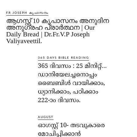
FR JOSEPH കൃപാസനം
ആഗസ്റ്റ് 10 കൃപാസനം അനുദിന
അനുഗ്രഹ പ്രാർത്ഥന | Our
Daily Bread | Dr.Fr.V.P Joseph
Valiyaveettil.
365 DAYS BIBLE READING
365 ദിവസം : 25 മിനിറ്റ്…
ഡാനിയേലച്ചനൊപ്പം
ബൈബിൾ വായിക്കാം,
ധ്യാനിക്കാം, പഠിക്കാം
222-ാo ദിവസം.
AUGUST
ഓഗസ്റ്റ് 10- തടവുകാരെ
മോചിപ്പിക്കാന്‍