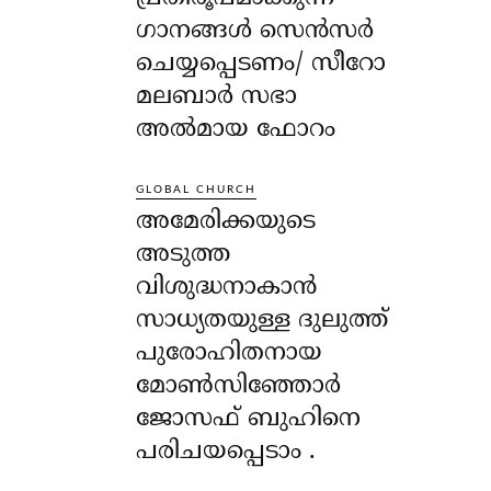
ഗാനങ്ങൾ സെൻസർ
ചെയ്യപ്പെടണം/ സീറോ
മലബാർ സഭാ
അൽമായ ഫോറം
GLOBAL CHURCH
അമേരിക്കയുടെ
അടുത്ത
വിശുദ്ധനാകാൻ
സാധ്യതയുള്ള ദുലുത്ത്
പുരോഹിതനായ
മോൺസിഞ്ഞോർ
ജോസഫ് ബുഹിനെ
പരിചയപ്പെടാം .