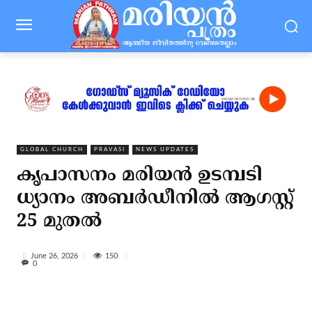
GLOBAL CHURCH
PRAVASI
NEWS UPDATES
കൃപാസനം മരിയൻ ഉടമ്പടി
ധ്യാനം അബർഡീനിൽ ആഗസ്റ്റ്
25 മുതൽ
150
June 26, 2026
0