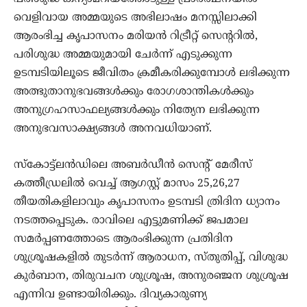
വെളിവായ അമ്മയുടെ അഭിലാഷം മനസ്സിലാക്കി
ആരംഭിച്ച കൃപാസനം മരിയൻ റിട്രീറ്റ് സെന്ററിൽ,
പരിശുദ്ധ അമ്മയുമായി ചേർന്ന് എടുക്കുന്ന
ഉടമ്പടിയിലൂടെ ജീവിതം ക്രമീകരിക്കുമ്പോൾ ലഭിക്കുന്ന
അത്ഭുതാനുഭവങ്ങൾക്കും രോഗശാന്തികൾക്കും
അനുഗ്രഹസാഫല്യങ്ങൾക്കും നിത്യേന ലഭിക്കുന്ന
അനുഭവസാക്ഷ്യങ്ങൾ അനവധിയാണ്.
സ്കോട്ട്ലൻഡിലെ അബർഡീൻ സെന്റ് മേരീസ്
കത്തീഡ്രലിൽ വെച്ച് ആഗസ്റ്റ്‌ മാസം 25,26,27
തീയതികളിലാവും കൃപാസനം ഉടമ്പടി ത്രിദിന ധ്യാനം
നടത്തപ്പെടുക. രാവിലെ എട്ടുമണിക്ക് ജപമാല
സമർപ്പണത്തോടെ ആരംഭിക്കുന്ന പ്രതിദിന
ശുശ്രൂഷകളിൽ തുടർന്ന് ആരാധന, സ്തുതിപ്പ്, വിശുദ്ധ
കുർബാന, തിരുവചന ശുശ്രൂഷ, അനുരഞ്ജന ശുശ്രൂഷ
എന്നിവ ഉണ്ടായിരിക്കും. ദിവ്യകാരുണ്യ