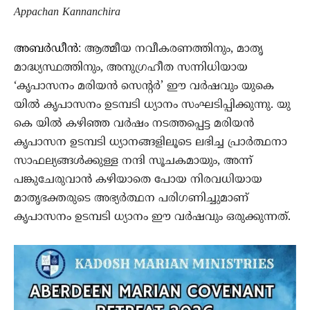
Appachan Kannanchira
അബർഡീൻ
: ആത്മീയ നവീകരണത്തിനും, മാതൃ
മാദ്ധ്യസ്ഥത്തിനും, അനുഗ്രഹീത സന്നിധിയായ
‘കൃപാസനം മരിയൻ സെന്റർ’ ഈ വർഷവും യുകെ
യിൽ കൃപാസനം ഉടമ്പടി ധ്യാനം സംഘടിപ്പിക്കുന്നു. യു
കെ യിൽ കഴിഞ്ഞ വർഷം നടത്തപ്പെട്ട മരിയൻ
കൃപാസന ഉടമ്പടി ധ്യാനങ്ങളിലൂടെ ലഭിച്ച പ്രാർത്ഥനാ
സാഫല്യങ്ങൾക്കുള്ള നന്ദി സൂചകമായും, അന്ന്
പങ്കുചേരുവാൻ കഴിയാതെ പോയ നിരവധിയായ
മാതൃഭക്തരുടെ അഭ്യർത്ഥന പരിഗണിച്ചുമാണ്‌
കൃപാസനം ഉടമ്പടി ധ്യാനം ഈ വർഷവും ഒരുക്കുന്നത്.