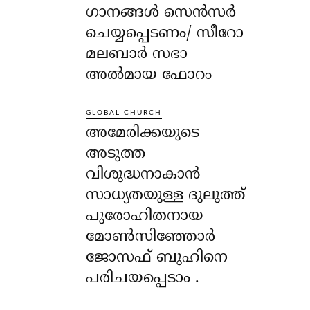
ഗാനങ്ങൾ സെൻസർ
ചെയ്യപ്പെടണം/ സീറോ
മലബാർ സഭാ
അൽമായ ഫോറം
GLOBAL CHURCH
അമേരിക്കയുടെ
അടുത്ത
വിശുദ്ധനാകാൻ
സാധ്യതയുള്ള ദുലുത്ത്
പുരോഹിതനായ
മോൺസിഞ്ഞോർ
ജോസഫ് ബുഹിനെ
പരിചയപ്പെടാം .