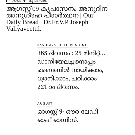
FR JOSEPH കൃപാസനം
ആഗസ്റ്റ് 09 കൃപാസനം അനുദിന
അനുഗ്രഹ പ്രാർത്ഥന | Our
Daily Bread | Dr.Fr.V.P Joseph
Valiyaveettil.
365 DAYS BIBLE READING
365 ദിവസം : 25 മിനിറ്റ്…
ഡാനിയേലച്ചനൊപ്പം
ബൈബിൾ വായിക്കാം,
ധ്യാനിക്കാം, പഠിക്കാം
221-ാo ദിവസം.
AUGUST
ഓഗസ്റ്റ് 9- ഔര്‍ ലേഡി
ഓഫ് ഓഗ്നീസ്.