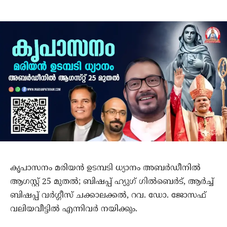
കൃപാസനം മരിയൻ ഉടമ്പടി ധ്യാനം അബർഡീനിൽ
ആഗസ്റ്റ് 25 മുതൽ; ബിഷപ്പ് ഹ്യുഗ് ഗിൽബെർട്, ആർച്ച്
ബിഷപ്പ് വർഗ്ഗീസ് ചക്കാലക്കൽ, റവ. ഡോ. ജോസഫ്
വലിയവീട്ടിൽ എന്നിവർ നയിക്കും.