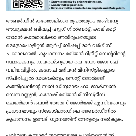
അബർഡീൻ കത്തോലിക്കാ രൂപതയുടെ അഭിവന്ദ്യ
അദ്ധ്യക്ഷൻ ബിഷപ്പ് ഹ്യൂഗ് ഗിൽബർട്ട്, കാലിക്കറ്റ്
റോമൻ കത്തോലിക്കാ അതിരൂപതയുടെ
മെട്രോപൊളിറ്റൻ ആർച്ച് ബിഷപ്പ് മാർ വർഗീസ്
ചക്കാലക്കൽ, കൃപാസനം മരിയൻ റിട്രീറ്റ് സെന്ററിന്റെ
സ്ഥാപകനും, ഡയറക്ടറുമായ റവ .ഡോ ജോസഫ്
വലിയവീട്ടിൽ, കദോഷ് മരിയൻ മിനിസ്ട്രികളുടെ
സ്‌പിരിച്ച്വൽ ഡയറക്ടറും, സെന്റ് ജോർജ്ജ്
കത്തീഡ്രലിന്റെ സബ് ഡീനുമായ ഫാ. ജാക്‌സൺ
സെബാസ്റ്റ്യൻ, കദോഷ് മരിയൻ മിനിസ്ട്രീസ്
ചെയർമാൻ ബ്രദർ തോമസ് ജോർജ്ജ് എന്നിവരാവും
പ്രധാനമായും സ്കോട്ലൻഡിലെ അബർഡീനിൽ
കൃപാസനം ഉടമ്പടി ധ്യാനത്തിന് നേതൃത്വം നൽകുക.
പരിശുദ്ധ കന്യാമറിയത്തോടുള്ള പ്രാർത്ഥനയിൽ