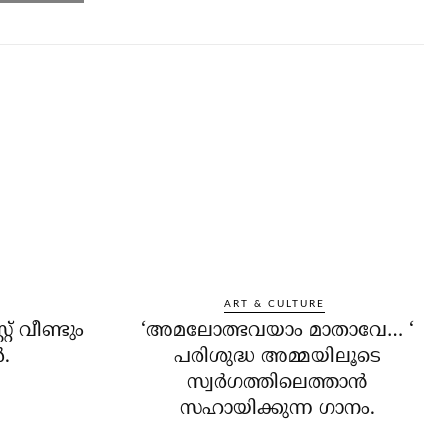
ART & CULTURE
റ് വീണ്ടും
‘അമലോത്ഭവയാം മാതാവേ… ‘
‍.
പരിശുദ്ധ അമ്മയിലൂടെ
സ്വര്‍ഗത്തിലെത്താന്‍
സഹായിക്കുന്ന ഗാനം.