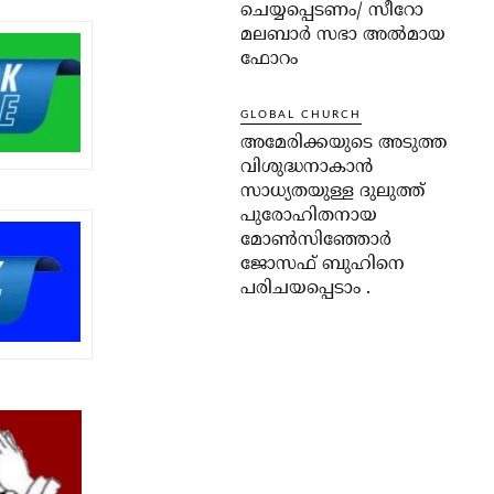
ചെയ്യപ്പെടണം/ സീറോ
മലബാർ സഭാ അൽമായ
ഫോറം
GLOBAL CHURCH
അമേരിക്കയുടെ അടുത്ത
വിശുദ്ധനാകാൻ
സാധ്യതയുള്ള ദുലുത്ത്
പുരോഹിതനായ
മോൺസിഞ്ഞോർ
ജോസഫ് ബുഹിനെ
പരിചയപ്പെടാം .