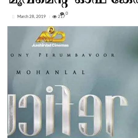
മൂവ്‌മെന്റ് ഓഫ് കേ
0
March 28, 2019
217