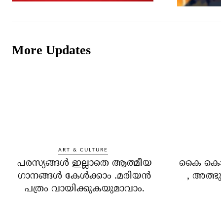
More Updates
ART & CULTURE
പരസ്യങ്ങൾ ഇല്ലാതെ ആത്മീയ
കൈ കൊണ്
ഗാനങ്ങൾ കേൾക്കാം .മരിയൻ
, അത്ഭു
പത്രം വായിക്കുകയുമാവാം.