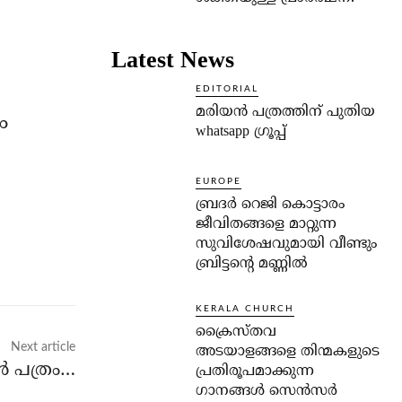
Latest News
EDITORIAL
മരിയൻ പത്രത്തിന് പുതിയ
ം
whatsapp ഗ്രൂപ്പ്
EUROPE
ബ്രദർ റെജി കൊട്ടാരം
ജീവിതങ്ങളെ മാറ്റുന്ന
സുവിശേഷവുമായി വീണ്ടും
ബ്രിട്ടന്റെ മണ്ണിൽ
KERALA CHURCH
ക്രൈസ്തവ
Next article
അടയാളങ്ങളെ തിന്മകളുടെ
്‍ പത്രം…
പ്രതിരൂപമാക്കുന്ന
ഗാനങ്ങൾ സെൻസർ