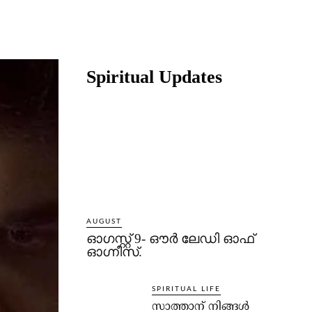
Share
Spiritual Updates
AUGUST
ഓഗസ്റ്റ് 9- ഔര്‍ ലേഡി ഓഫ്
ഓഗ്നീസ്.
SPIRITUAL LIFE
സാത്താന് നിങ്ങള്‍