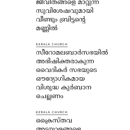
ജീവിതങ്ങളെ മാറ്റുന്ന
സുവിശേഷവുമായി
വീണ്ടും ബ്രിട്ടന്റെ
മണ്ണിൽ
KERALA CHURCH
സീറോമലബാർസഭയിൽ
അഭിഷിക്തരാകുന്ന
വൈദികർ സഭയുടെ
ഔദ്യോഗികമായ
വിശുദ്ധ കുർബാന
ചെല്ലണം
KERALA CHURCH
ക്രൈസ്തവ
അടയാളങ്ങളെ