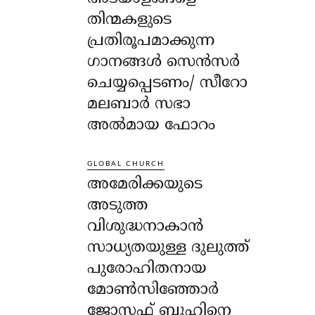
തിന്മകളുടെ
പ്രതിരൂപമാക്കുന്ന
ഗാനങ്ങൾ സെൻസർ
ചെയ്യപ്പെടണം/ സീറോ
മലബാർ സഭാ
അൽമായ ഫോറം
GLOBAL CHURCH
അമേരിക്കയുടെ
അടുത്ത
വിശുദ്ധനാകാൻ
സാധ്യതയുള്ള ദുലുത്ത്
പുരോഹിതനായ
മോൺസിഞ്ഞോർ
ജോസഫ് ബുഹിനെ