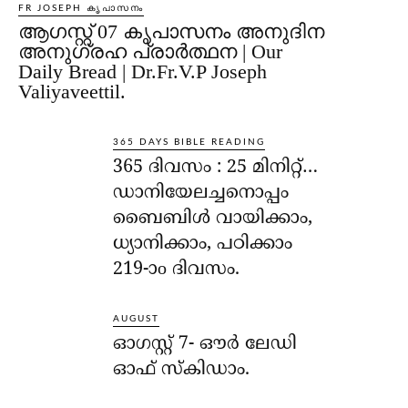
FR JOSEPH കൃപാസനം
ആഗസ്റ്റ് 07 കൃപാസനം അനുദിന
അനുഗ്രഹ പ്രാർത്ഥന | Our
Daily Bread | Dr.Fr.V.P Joseph
Valiyaveettil.
365 DAYS BIBLE READING
365 ദിവസം : 25 മിനിറ്റ്…
ഡാനിയേലച്ചനൊപ്പം
ബൈബിൾ വായിക്കാം,
ധ്യാനിക്കാം, പഠിക്കാം
219-ാo ദിവസം.
AUGUST
ഓഗസ്റ്റ് 7- ഔര്‍ ലേഡി
ഓഫ് സ്‌കിഡാം.