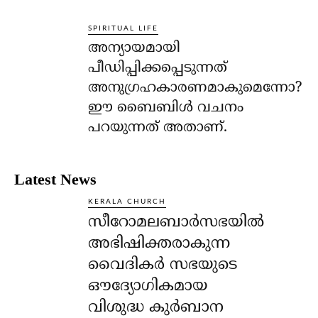
SPIRITUAL LIFE
അന്യായമായി
പീഡിപ്പിക്കപ്പെടുന്നത്
അനുഗ്രഹകാരണമാകുമെന്നോ?
ഈ ബൈബിള്‍ വചനം
പറയുന്നത് അതാണ്.
Latest News
KERALA CHURCH
സീറോമലബാർസഭയിൽ
അഭിഷിക്തരാകുന്ന
വൈദികർ സഭയുടെ
ഔദ്യോഗികമായ
വിശുദ്ധ കുർബാന