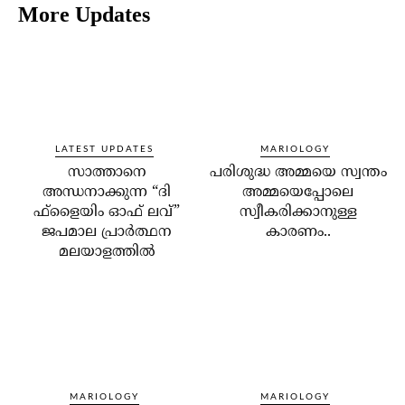
More Updates
LATEST UPDATES
MARIOLOGY
സാത്താനെ
പരിശുദ്ധ അമ്മയെ സ്വന്തം
അന്ധനാക്കുന്ന “ദി
അമ്മയെപ്പോലെ
ഫ്‌ളൈയിം ഓഫ് ലവ്”
സ്വീകരിക്കാനുള്ള
ജപമാല പ്രാർത്ഥന
കാരണം..
മലയാളത്തിൽ
MARIOLOGY
MARIOLOGY