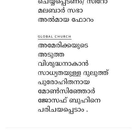
ചെയ്യപ്പെടണം/ സീറോ
മലബാർ സഭാ
അൽമായ ഫോറം
GLOBAL CHURCH
അമേരിക്കയുടെ
അടുത്ത
വിശുദ്ധനാകാൻ
സാധ്യതയുള്ള ദുലുത്ത്
പുരോഹിതനായ
മോൺസിഞ്ഞോർ
ജോസഫ് ബുഹിനെ
പരിചയപ്പെടാം .