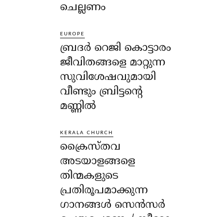
ചെല്ലണം
EUROPE
ബ്രദർ റെജി കൊട്ടാരം
ജീവിതങ്ങളെ മാറ്റുന്ന
സുവിശേഷവുമായി
വീണ്ടും ബ്രിട്ടന്റെ
മണ്ണിൽ
KERALA CHURCH
ക്രൈസ്തവ
അടയാളങ്ങളെ
തിന്മകളുടെ
പ്രതിരൂപമാക്കുന്ന
ഗാനങ്ങൾ സെൻസർ