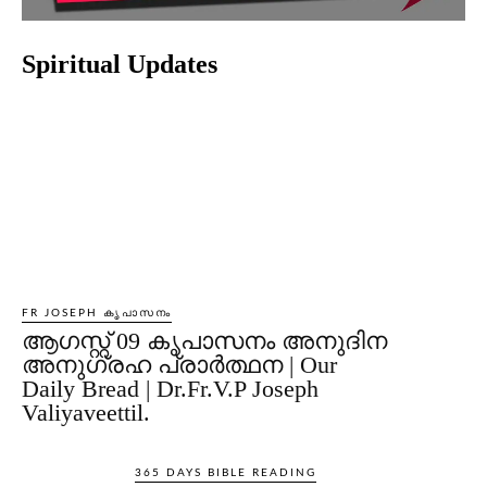
Spiritual Updates
FR JOSEPH കൃപാസനം
ആഗസ്റ്റ് 09 കൃപാസനം അനുദിന
അനുഗ്രഹ പ്രാർത്ഥന | Our
Daily Bread | Dr.Fr.V.P Joseph
Valiyaveettil.
365 DAYS BIBLE READING