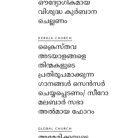
ഔദ്യോഗികമായ
വിശുദ്ധ കുർബാന
ചെല്ലണം
KERALA CHURCH
ക്രൈസ്തവ
അടയാളങ്ങളെ
തിന്മകളുടെ
പ്രതിരൂപമാക്കുന്ന
ഗാനങ്ങൾ സെൻസർ
ചെയ്യപ്പെടണം/ സീറോ
മലബാർ സഭാ
അൽമായ ഫോറം
GLOBAL CHURCH
അമേരിക്കയുടെ