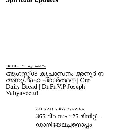
FR JOSEPH കൃപാസനം
ആഗസ്റ്റ് 08 കൃപാസനം അനുദിന
അനുഗ്രഹ പ്രാർത്ഥന | Our
Daily Bread | Dr.Fr.V.P Joseph
Valiyaveettil.
365 DAYS BIBLE READING
365 ദിവസം : 25 മിനിറ്റ്…
ഡാനിയേലച്ചനൊപ്പം