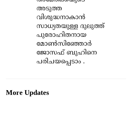
അടുത്ത
വിശുദ്ധനാകാൻ
സാധ്യതയുള്ള ദുലുത്ത്
പുരോഹിതനായ
മോൺസിഞ്ഞോർ
ജോസഫ് ബുഹിനെ
പരിചയപ്പെടാം .
More Updates