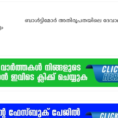
ബാള്‍ട്ടിമോര്‍ അതിരൂപതയിലെ ദേവാ
ും