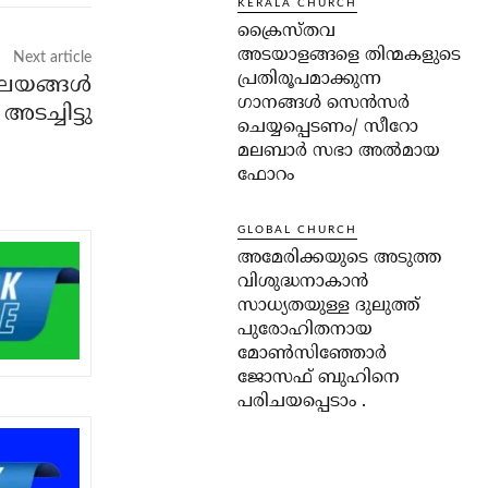
KERALA CHURCH
ക്രൈസ്തവ
അടയാളങ്ങളെ തിന്മകളുടെ
Next article
പ്രതിരൂപമാക്കുന്ന
ലയങ്ങള്‍
ഗാനങ്ങൾ സെൻസർ
അടച്ചിട്ടു
ചെയ്യപ്പെടണം/ സീറോ
മലബാർ സഭാ അൽമായ
ഫോറം
GLOBAL CHURCH
അമേരിക്കയുടെ അടുത്ത
വിശുദ്ധനാകാൻ
സാധ്യതയുള്ള ദുലുത്ത്
പുരോഹിതനായ
മോൺസിഞ്ഞോർ
ജോസഫ് ബുഹിനെ
പരിചയപ്പെടാം .