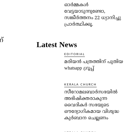
ഓര്‍മ്മകള്‍
വേട്ടയാടുന്നുണ്ടോ,
സങ്കീര്‍ത്തനം 22 ധ്യാനിച്ചു
പ്രാര്‍ത്ഥിക്കൂ.
്
Latest News
EDITORIAL
മരിയൻ പത്രത്തിന് പുതിയ
whatsapp ഗ്രൂപ്പ്
KERALA CHURCH
സീറോമലബാർസഭയിൽ
അഭിഷിക്തരാകുന്ന
വൈദികർ സഭയുടെ
ഔദ്യോഗികമായ വിശുദ്ധ
കുർബാന ചെല്ലണം