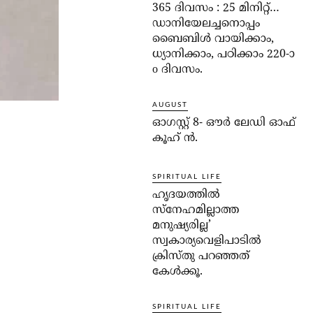
365 ദിവസം : 25 മിനിറ്റ്…
ഡാനിയേലച്ചനൊപ്പം
ബൈബിൾ വായിക്കാം,
ധ്യാനിക്കാം, പഠിക്കാം 220-ാ
o ദിവസം.
AUGUST
ഓഗസ്റ്റ് 8- ഔര്‍ ലേഡി ഓഫ്
കൂഹ് ന്‍.
SPIRITUAL LIFE
ഹൃദയത്തില്‍
സ്‌നേഹമില്ലാത്ത
മനുഷ്യരില്ല’
സ്വകാര്യവെളിപാടില്‍
ക്രിസ്തു പറഞ്ഞത്
കേള്‍ക്കൂ.
SPIRITUAL LIFE