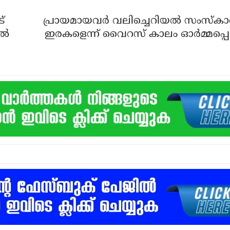
്
പ്രായമായവര്‍ വലിച്ചെറിയല്‍ സംസ്‌കാ
്‍
ഇരകളെന്ന് വൈറസ് കാലം ഓര്‍മ്മപ്പെടു