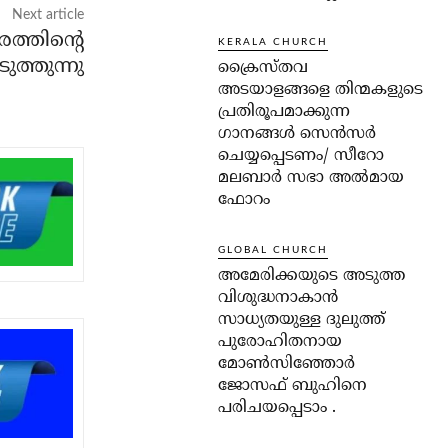
Next article
രത്തിന്റെ
KERALA CHURCH
ത്തുന്നു
ക്രൈസ്തവ
അടയാളങ്ങളെ തിന്മകളുടെ
പ്രതിരൂപമാക്കുന്ന
ഗാനങ്ങൾ സെൻസർ
ചെയ്യപ്പെടണം/ സീറോ
മലബാർ സഭാ അൽമായ
ഫോറം
GLOBAL CHURCH
അമേരിക്കയുടെ അടുത്ത
വിശുദ്ധനാകാൻ
സാധ്യതയുള്ള ദുലുത്ത്
പുരോഹിതനായ
മോൺസിഞ്ഞോർ
ജോസഫ് ബുഹിനെ
പരിചയപ്പെടാം .