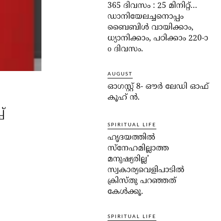
365 ദിവസം : 25 മിനിറ്റ്…
ഡാനിയേലച്ചനൊപ്പം
ബൈബിൾ വായിക്കാം,
ധ്യാനിക്കാം, പഠിക്കാം 220-ാ
o ദിവസം.
AUGUST
ഓഗസ്റ്റ് 8- ഔര്‍ ലേഡി ഓഫ്
കൂഹ് ന്‍.
്
SPIRITUAL LIFE
ഹൃദയത്തില്‍
സ്‌നേഹമില്ലാത്ത
മനുഷ്യരില്ല’
സ്വകാര്യവെളിപാടില്‍
ക്രിസ്തു പറഞ്ഞത്
കേള്‍ക്കൂ.
SPIRITUAL LIFE