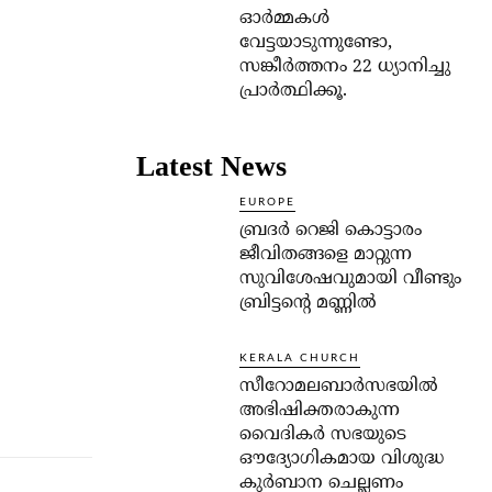
ഓര്‍മ്മകള്‍
വേട്ടയാടുന്നുണ്ടോ,
സങ്കീര്‍ത്തനം 22 ധ്യാനിച്ചു
പ്രാര്‍ത്ഥിക്കൂ.
Latest News
EUROPE
ബ്രദർ റെജി കൊട്ടാരം
ജീവിതങ്ങളെ മാറ്റുന്ന
സുവിശേഷവുമായി വീണ്ടും
ബ്രിട്ടന്റെ മണ്ണിൽ
KERALA CHURCH
സീറോമലബാർസഭയിൽ
അഭിഷിക്തരാകുന്ന
വൈദികർ സഭയുടെ
ഔദ്യോഗികമായ വിശുദ്ധ
കുർബാന ചെല്ലണം