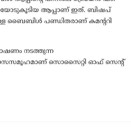
ററിയോടുകൂടിയ ആപ്പാണ് ഇത്. ബിഷപ്
്ള ബൈബിള്‍ പണ്ഡിതരാണ് കമന്ററി
ഷണം നടത്തുന്ന
സന്യാസസമൂഹമാണ് സൊസൈറ്റി ഓഫ് സെന്റ്