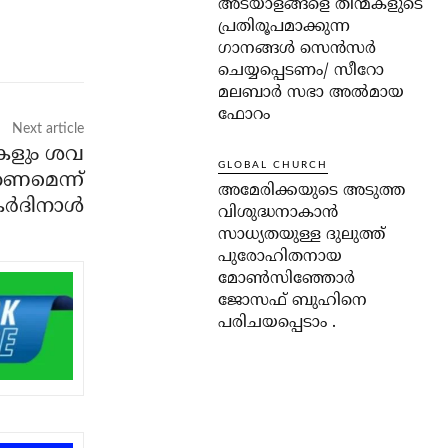
അടയാളങ്ങളെ തിന്മകളുടെ
പ്രതിരൂപമാക്കുന്ന
ഗാനങ്ങൾ സെൻസർ
ചെയ്യപ്പെടണം/ സീറോ
മലബാർ സഭാ അൽമായ
ഫോറം
Next article
കളും ശവ
GLOBAL CHURCH
കണമെന്ന്
അമേരിക്കയുടെ അടുത്ത
ര്‍ദിനാള്‍
വിശുദ്ധനാകാൻ
സാധ്യതയുള്ള ദുലുത്ത്
പുരോഹിതനായ
മോൺസിഞ്ഞോർ
ജോസഫ് ബുഹിനെ
പരിചയപ്പെടാം .