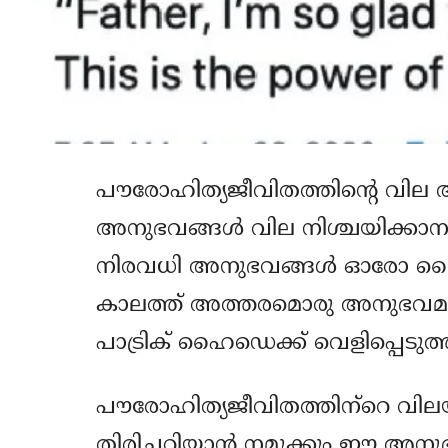
പൗരോഹിത്യജീവിതത്തിന്റെ വില അമ
അനുഭവങ്ങള്‍ വില നിശ്ചയിക്കാനാ
നിരവധി അനുഭവങ്ങള്‍ ഓരോ വ
കാലത്ത് അത്തരമൊരു അനുഭവമ
പാട്രിക് ഹൈഡെക്ക് വെളിപ്പെടുത്
പൗരോഹിത്യജീവിതത്തിന്‌റെ വിലയ
തിരിച്ചറിയാന്‍ നമുക്കും ഈ അ