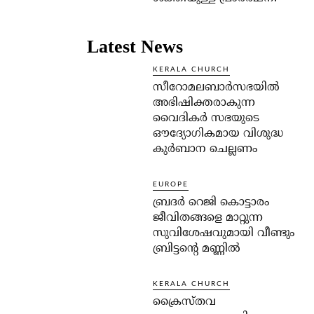
Latest News
KERALA CHURCH
സീറോമലബാർസഭയിൽ
അഭിഷിക്തരാകുന്ന
വൈദികർ സഭയുടെ
ഔദ്യോഗികമായ വിശുദ്ധ
കുർബാന ചെല്ലണം
EUROPE
ബ്രദർ റെജി കൊട്ടാരം
ജീവിതങ്ങളെ മാറ്റുന്ന
സുവിശേഷവുമായി വീണ്ടും
ബ്രിട്ടന്റെ മണ്ണിൽ
KERALA CHURCH
ക്രൈസ്തവ