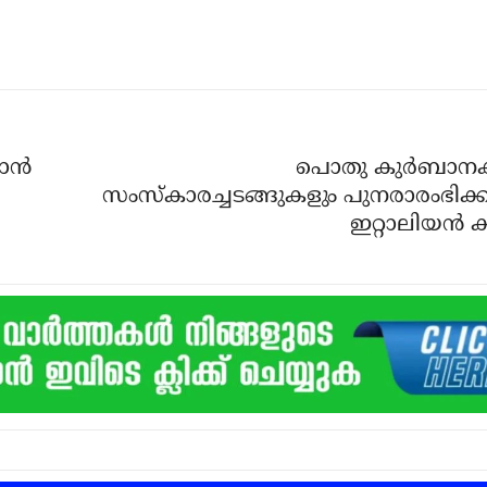
ന്‍
പൊതു കുര്‍ബാന
സംസ്‌കാരച്ചടങ്ങുകളും പുനരാരംഭിക്
ഇറ്റാലിയന്‍ ക