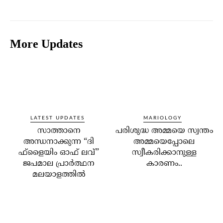
More Updates
LATEST UPDATES
MARIOLOGY
സാത്താനെ
പരിശുദ്ധ അമ്മയെ സ്വന്തം
അന്ധനാക്കുന്ന “ദി
അമ്മയെപ്പോലെ
ഫ്‌ളൈയിം ഓഫ് ലവ്”
സ്വീകരിക്കാനുള്ള
ജപമാല പ്രാർത്ഥന
കാരണം..
മലയാളത്തിൽ