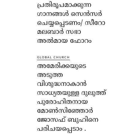
പ്രതിരൂപമാക്കുന്ന
ഗാനങ്ങൾ സെൻസർ
ചെയ്യപ്പെടണം/ സീറോ
മലബാർ സഭാ
അൽമായ ഫോറം
GLOBAL CHURCH
അമേരിക്കയുടെ
അടുത്ത
വിശുദ്ധനാകാൻ
സാധ്യതയുള്ള ദുലുത്ത്
പുരോഹിതനായ
മോൺസിഞ്ഞോർ
ജോസഫ് ബുഹിനെ
പരിചയപ്പെടാം .