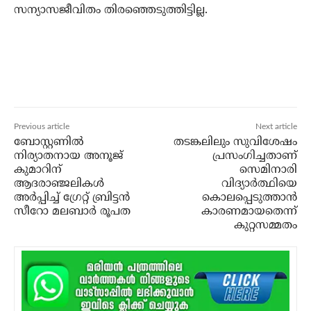
സന്യാസജീവിതം തിരഞ്ഞെടുത്തിട്ടില്ല.
Previous article
Next article
ബോസ്റ്റണിൽ
തടങ്കലിലും സുവിശേഷം
നിര്യാതനായ അനൂജ്
പ്രസംഗിച്ചതാണ്
കുമാറിന്
സെമിനാരി
ആദരാഞ്ജലികള്‍
വിദ്യാര്‍ത്ഥിയെ
അർപ്പിച്ച് ഗ്രേറ്റ് ബ്രിട്ടൻ
കൊലപ്പെടുത്താന്‍
സീറോ മലബാർ രൂപത
കാരണമായതെന്ന്
കുറ്റസമ്മതം