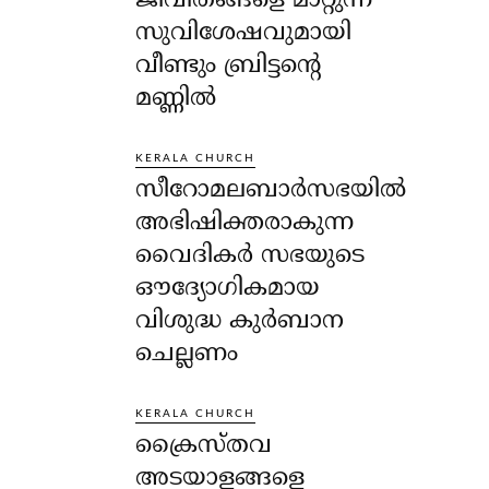
ജീവിതങ്ങളെ മാറ്റുന്ന
സുവിശേഷവുമായി
വീണ്ടും ബ്രിട്ടന്റെ
മണ്ണിൽ
KERALA CHURCH
സീറോമലബാർസഭയിൽ
അഭിഷിക്തരാകുന്ന
വൈദികർ സഭയുടെ
ഔദ്യോഗികമായ
വിശുദ്ധ കുർബാന
ചെല്ലണം
KERALA CHURCH
ക്രൈസ്തവ
അടയാളങ്ങളെ