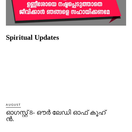
Spiritual Updates
AUGUST
ഓഗസ്റ്റ് 8- ഔര്‍ ലേഡി ഓഫ് കൂഹ്
ന്‍.