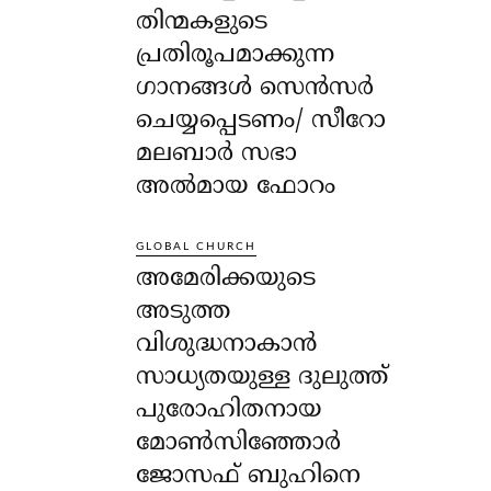
തിന്മകളുടെ
പ്രതിരൂപമാക്കുന്ന
ഗാനങ്ങൾ സെൻസർ
ചെയ്യപ്പെടണം/ സീറോ
മലബാർ സഭാ
അൽമായ ഫോറം
GLOBAL CHURCH
അമേരിക്കയുടെ
അടുത്ത
വിശുദ്ധനാകാൻ
സാധ്യതയുള്ള ദുലുത്ത്
പുരോഹിതനായ
മോൺസിഞ്ഞോർ
ജോസഫ് ബുഹിനെ