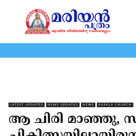
HOME
EDITORIAL
NEWS
MARIOLOGY
MARI
LATEST UPDATES
NEWS UPDATES
NEWS
KERALA CHURCH
ആ ചിരി മാഞ്ഞു, സ്