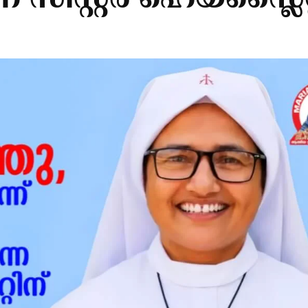
ിസ്റ്റര്‍ ഹെയ്‌സ്ലൈറ്റ