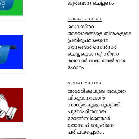
കുർബാന ചെല്ലണം
KERALA CHURCH
ക്രൈസ്തവ
അടയാളങ്ങളെ തിന്മകളുടെ
പ്രതിരൂപമാക്കുന്ന
ഗാനങ്ങൾ സെൻസർ
ചെയ്യപ്പെടണം/ സീറോ
മലബാർ സഭാ അൽമായ
ഫോറം
GLOBAL CHURCH
അമേരിക്കയുടെ അടുത്ത
വിശുദ്ധനാകാൻ
സാധ്യതയുള്ള ദുലുത്ത്
പുരോഹിതനായ
മോൺസിഞ്ഞോർ
ജോസഫ് ബുഹിനെ
പരിചയപ്പെടാം .