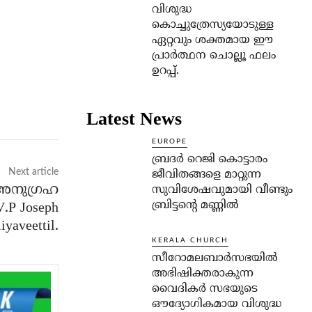
വിശുദ്ധ
കൊച്ചുത്രേസ്യയോടുള്ള
ഏറ്റവും ശക്തമായ ഈ
പ്രാര്‍ത്ഥന ചൊല്ലൂ ഫലം
ഉറപ്പ്.
Latest News
EUROPE
ബ്രദർ റെജി കൊട്ടാരം
Next article
ജീവിതങ്ങളെ മാറ്റുന്ന
അനുഗ്രഹ
സുവിശേഷവുമായി വീണ്ടും
ബ്രിട്ടന്റെ മണ്ണിൽ
V.P Joseph
iyaveettil.
KERALA CHURCH
സീറോമലബാർസഭയിൽ
അഭിഷിക്തരാകുന്ന
വൈദികർ സഭയുടെ
ഔദ്യോഗികമായ വിശുദ്ധ