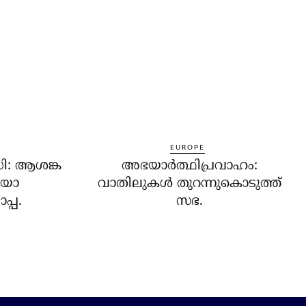
EUROPE
ധി: ആശങ്ക
അഭയാര്‍ത്ഥിപ്രവാഹം:
ലെയോ
വാതിലുകള്‍ തുറന്നുകൊടുത്ത്
പ്പ.
സഭ.