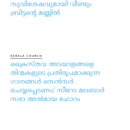
സുവിശേഷവുമായി വീണ്ടും
ബ്രിട്ടന്റെ മണ്ണിൽ
KERALA CHURCH
ക്രൈസ്തവ അടയാളങ്ങളെ
തിന്മകളുടെ പ്രതിരൂപമാക്കുന്ന
ഗാനങ്ങൾ സെൻസർ
ചെയ്യപ്പെടണം/ സീറോ മലബാർ
സഭാ അൽമായ ഫോറം