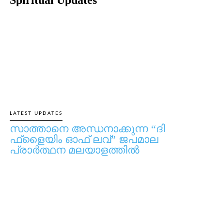
Spiritual Updates
LATEST UPDATES
സാത്താനെ അന്ധനാക്കുന്ന “ദി
ഫ്‌ളൈയിം ഓഫ് ലവ്” ജപമാല
പ്രാർത്ഥന മലയാളത്തിൽ