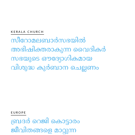
KERALA CHURCH
സീറോമലബാർസഭയിൽ
അഭിഷിക്തരാകുന്ന വൈദികർ
സഭയുടെ ഔദ്യോഗികമായ
വിശുദ്ധ കുർബാന ചെല്ലണം
EUROPE
ബ്രദർ റെജി കൊട്ടാരം
ജീവിതങ്ങളെ മാറ്റുന്ന