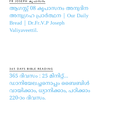
FR JOSEPH കൃപാസനം
ആഗസ്റ്റ് 08 കൃപാസനം അനുദിന
അനുഗ്രഹ പ്രാർത്ഥന | Our Daily
Bread | Dr.Fr.V.P Joseph
Valiyaveettil.
365 DAYS BIBLE READING
365 ദിവസം : 25 മിനിറ്റ്…
ഡാനിയേലച്ചനൊപ്പം ബൈബിൾ
വായിക്കാം, ധ്യാനിക്കാം, പഠിക്കാം
220-ാo ദിവസം.