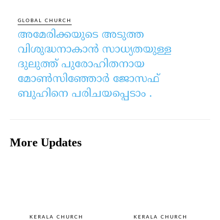
GLOBAL CHURCH
അമേരിക്കയുടെ അടുത്ത
വിശുദ്ധനാകാൻ സാധ്യതയുള്ള
ദുലുത്ത് പുരോഹിതനായ
മോൺസിഞ്ഞോർ ജോസഫ്
ബുഹിനെ പരിചയപ്പെടാം .
More Updates
KERALA CHURCH
KERALA CHURCH