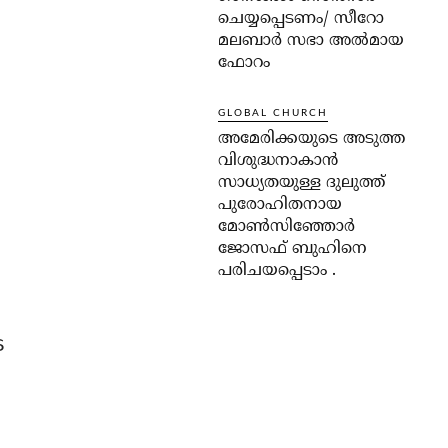
ചെയ്യപ്പെടണം/ സീറോ
മലബാർ സഭാ അൽമായ
ഫോറം
GLOBAL CHURCH
അമേരിക്കയുടെ അടുത്ത
വിശുദ്ധനാകാൻ
സാധ്യതയുള്ള ദുലുത്ത്
പുരോഹിതനായ
മോൺസിഞ്ഞോർ
ജോസഫ് ബുഹിനെ
പരിചയപ്പെടാം .
െ