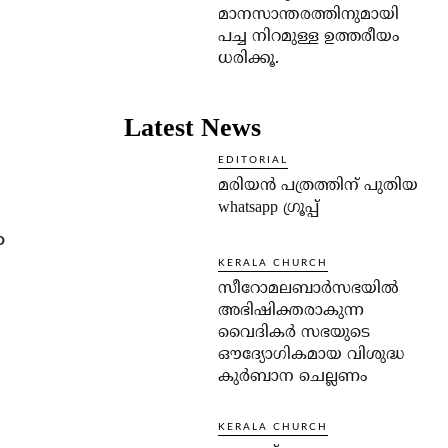
മാനസാന്തരത്തിനുമായി
പച്ച നിറമുള്ള ഉത്തരീയം
ധരിക്കൂ.
Latest News
EDITORIAL
മരിയൻ പത്രത്തിന് പുതിയ
whatsapp ഗ്രൂപ്പ്
ം
KERALA CHURCH
സീറോമലബാർസഭയിൽ
അഭിഷിക്തരാകുന്ന
വൈദികർ സഭയുടെ
ഔദ്യോഗികമായ വിശുദ്ധ
കുർബാന ചെല്ലണം
KERALA CHURCH