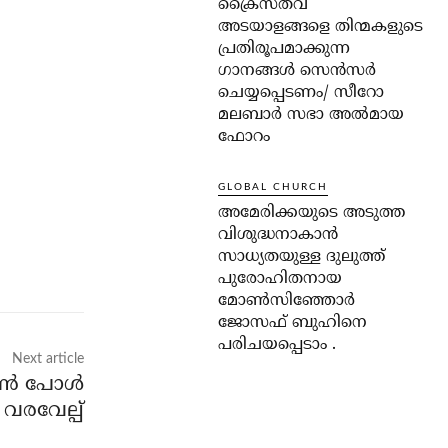
ക്രൈസ്തവ
അടയാളങ്ങളെ തിന്മകളുടെ
പ്രതിരൂപമാക്കുന്ന
ഗാനങ്ങൾ സെൻസർ
ചെയ്യപ്പെടണം/ സീറോ
മലബാർ സഭാ അൽമായ
ഫോറം
GLOBAL CHURCH
അമേരിക്കയുടെ അടുത്ത
വിശുദ്ധനാകാൻ
സാധ്യതയുള്ള ദുലുത്ത്
പുരോഹിതനായ
മോൺസിഞ്ഞോർ
ജോസഫ് ബുഹിനെ
പരിചയപ്പെടാം .
Next article
്‍ പോള്‍
 വരവേല്പ്