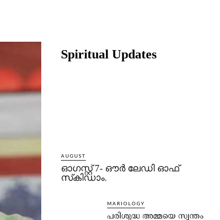
Share
Spiritual Updates
AUGUST
ഓഗസ്റ്റ് 7- ഔര്‍ ലേഡി ഓഫ്
സ്‌കിഡാം.
MARIOLOGY
പരിശുദ്ധ അമ്മയെ സ്വന്തം