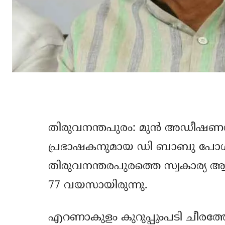
തിരുവനന്തപുരം: മുന്‍ അഡീഷണനല
പ്രഭാഷകനുമായ ഡി ബാബു പോള്‍ ഓര
തിരുവനന്തരപുരത്തെ സ്വകാര്യ ആശുപ
77 വയസായിരുന്നു.
എറണാകുളം കുറുപ്പുംപടി ചീരത്ത