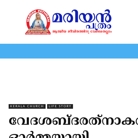
HOME
EDITORIAL
NEWS
MARIOLOGY
MARI
KERALA CHURCH
LIFE STORY
വേദശബ്ദരത്‌നാകരത