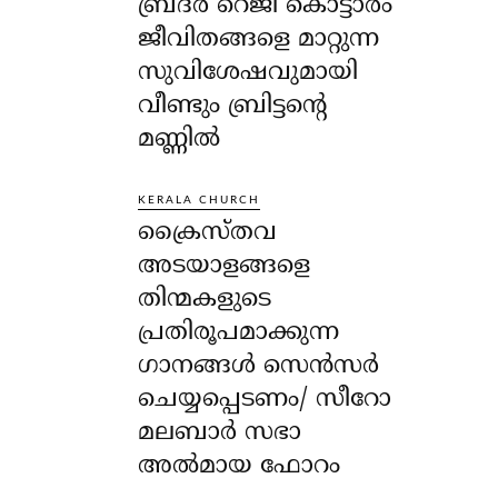
ബ്രദർ റെജി കൊട്ടാരം
ജീവിതങ്ങളെ മാറ്റുന്ന
സുവിശേഷവുമായി
വീണ്ടും ബ്രിട്ടന്റെ
മണ്ണിൽ
KERALA CHURCH
ക്രൈസ്തവ
അടയാളങ്ങളെ
തിന്മകളുടെ
പ്രതിരൂപമാക്കുന്ന
ഗാനങ്ങൾ സെൻസർ
ചെയ്യപ്പെടണം/ സീറോ
മലബാർ സഭാ
അൽമായ ഫോറം