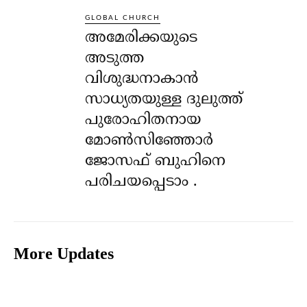
GLOBAL CHURCH
അമേരിക്കയുടെ
അടുത്ത
വിശുദ്ധനാകാൻ
സാധ്യതയുള്ള ദുലുത്ത്
പുരോഹിതനായ
മോൺസിഞ്ഞോർ
ജോസഫ് ബുഹിനെ
പരിചയപ്പെടാം .
More Updates