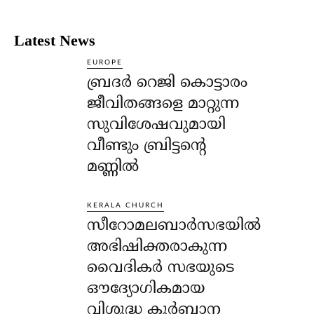
Latest News
EUROPE
ബ്രദർ റെജി കൊട്ടാരം
ജീവിതങ്ങളെ മാറ്റുന്ന
സുവിശേഷവുമായി
വീണ്ടും ബ്രിട്ടന്റെ
മണ്ണിൽ
KERALA CHURCH
സീറോമലബാർസഭയിൽ
അഭിഷിക്തരാകുന്ന
വൈദികർ സഭയുടെ
ഔദ്യോഗികമായ
വിശുദ്ധ കുർബാന