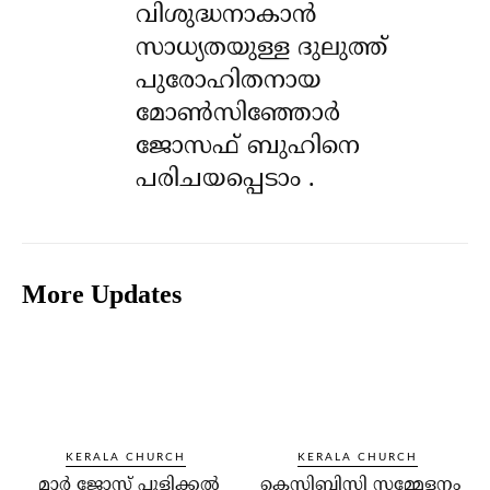
വിശുദ്ധനാകാൻ
സാധ്യതയുള്ള ദുലുത്ത്
പുരോഹിതനായ
മോൺസിഞ്ഞോർ
ജോസഫ് ബുഹിനെ
പരിചയപ്പെടാം .
More Updates
KERALA CHURCH
KERALA CHURCH
മാര്‍ ജോസ് പുളിക്കല്‍
കെസിബിസി സമ്മേളനം