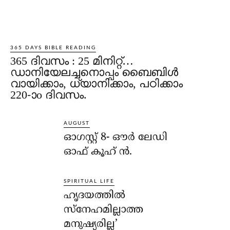
365 DAYS BIBLE READING
365 ദിവസം : 25 മിനിറ്റ്…
ഡാനിയേലച്ചനൊപ്പം ബൈബിൾ
വായിക്കാം, ധ്യാനിക്കാം, പഠിക്കാം
220-ാo ദിവസം.
AUGUST
ഓഗസ്റ്റ് 8- ഔര്‍ ലേഡി
ഓഫ് കൂഹ് ന്‍.
SPIRITUAL LIFE
ഹൃദയത്തില്‍
സ്‌നേഹമില്ലാത്ത
മനുഷ്യരില്ല’