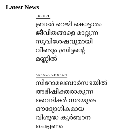
Latest News
EUROPE
ബ്രദർ റെജി കൊട്ടാരം
ജീവിതങ്ങളെ മാറ്റുന്ന
സുവിശേഷവുമായി
വീണ്ടും ബ്രിട്ടന്റെ
മണ്ണിൽ
KERALA CHURCH
സീറോമലബാർസഭയിൽ
അഭിഷിക്തരാകുന്ന
വൈദികർ സഭയുടെ
ഔദ്യോഗികമായ
വിശുദ്ധ കുർബാന
ചെല്ലണം