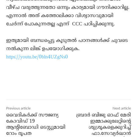
വീഴ്ച വരുത്തുന്നതോ ഒന്നും കാര്യമായി ഗൗനിക്കാറില്ല.
എന്നാൽ അത് കത്തോലിക്കാ വിശ്വാസവുമായി
ചേർന്ന് പോകുന്നതല്ല എന്ന് CCC പഠിപ്പിക്കുന്നു.
ഇതുമായി ബന്ധപ്പെട്ട കൂടുതൽ പഠനങ്ങൾക്ക് ചുവടെ
നൽകുന്ന ലിങ്ക് ഉപയോഗിക്കുക.
https://youtu.be/0bln4UZgNs0
Previous article
Next article
വൈദികര്‍ക്ക് സൗജന്യ
ബ്രദർ ബിജു ഓഫ് മേരി
കോവിഡ് 19
ഇമ്മാക്കുലേറ്റിന്റെ
ആന്റിബോഡി ടെസ്റ്റുമായി
ശുശ്രൂകളെക്കുറിച്ച്
റോം രൂപത
ഫാ.സേവ്യർഖാൻ