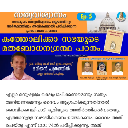
എല്ലാ മനുഷ്യരും രക്ഷപ്രാപിക്കണമെന്നും സത്യം
അറിയണമെന്നും ദൈവം ആഗ്രഹിക്കുന്നതിനാൽ
ദൈവികവെളിപാട് ഭൂമിയുടെ അതിർത്തികൾവരെയും
എത്താനുള്ള സജ്ജീകരണം ഉണ്ടാകണം. ദൈവം അത്
ചെയ്തു എന്ന് CCC 74ൽ പഠിപ്പിക്കുന്നു. അത്