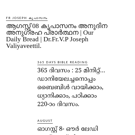
FR JOSEPH കൃപാസനം
ആഗസ്റ്റ് 08 കൃപാസനം അനുദിന
അനുഗ്രഹ പ്രാർത്ഥന | Our
Daily Bread | Dr.Fr.V.P Joseph
Valiyaveettil.
365 DAYS BIBLE READING
365 ദിവസം : 25 മിനിറ്റ്…
ഡാനിയേലച്ചനൊപ്പം
ബൈബിൾ വായിക്കാം,
ധ്യാനിക്കാം, പഠിക്കാം
220-ാo ദിവസം.
AUGUST
ഓഗസ്റ്റ് 8- ഔര്‍ ലേഡി